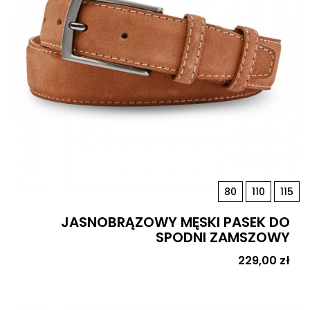
80
110
115
JASNOBRĄZOWY MĘSKI PASEK DO
SPODNI ZAMSZOWY
Cena
229,00 zł