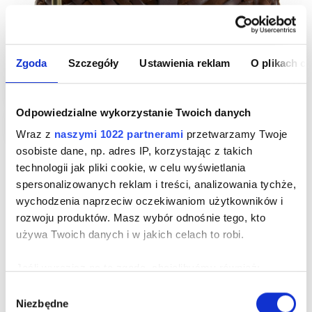
Zgoda
Szczegóły
Ustawienia reklam
O plikach c
Marynistyczna
Odpowiedzialne wykorzystanie Twoich danych
-14%
Wraz z
naszymi 1022 partnerami
przetwarzamy Twoje
80
95
100
110
osobiste dane, np. adres IP, korzystając z takich
technologii jak pliki cookie, w celu wyświetlania
SKÓRZANY MĘSKI BRĄZOWY PASEK
spersonalizowanych reklam i treści, analizowania tychże,
PLECIONY
wychodzenia naprzeciw oczekiwaniom użytkowników i
Cena
179,00 zł
Cen
rozwoju produktów. Masz wybór odnośnie tego, kto
pod
-14%
209,00 zł najniższa cena z 30 dni przed obniżką
używa Twoich danych i w jakich celach to robi.
-40%
299,00 zł cena regularna
Jeśli wyrazisz na to zgodę, chcielibyśmy również:
11
04
27
27
Gromadzić dane dotyczące Twojej lokalizacji
Wybór
Dni
Godzin
Min
Sek
Niezbędne
geograficznej z dokładnością nawet do kilku metrów
zgody