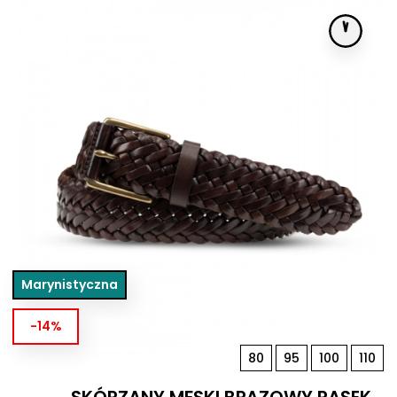
Marynistyczna
-14%
80
95
100
110