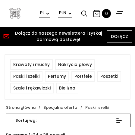
0
Dołącz do naszego newslettera i zyskaj
✉
DOŁĄCZ
darmową dostawę!
Krawaty i muchy
Nakrycia głowy
Paski i szelki
Perfumy
Portfele
Poszetki
Szale i rękawiczki
Bielizna
Strona główna
Specjalna oferta
Paski i szelki
Sortuj wg: