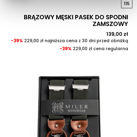
115
BRĄZOWY MĘSKI PASEK DO SPODNI
ZAMSZOWY
Cena
139,00 zł
Cen
pod
-39%
229,00 zł najniższa cena z 30 dni przed obniżką
-39%
229,00 zł cena regularna