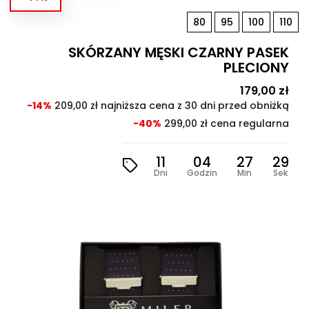
80
95
100
110
SKÓRZANY MĘSKI CZARNY PASEK
PLECIONY
Cena
179,00 zł
Cen
pod
-14%
209,00 zł najniższa cena z 30 dni przed obniżką
-40%
299,00 zł cena regularna
11
04
27
27
Dni
Godzin
Min
Sek