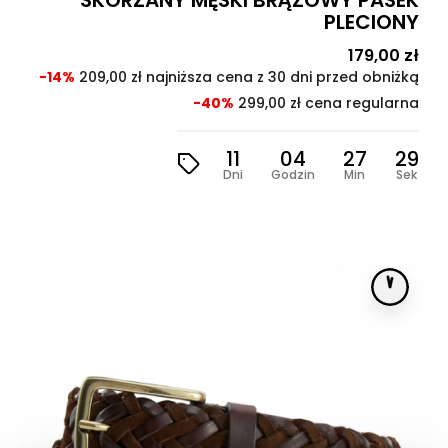
SKÓRZANY MĘSKI BRĄZOWY PASEK
PLECIONY
Cena
179,00 zł
Cen
pod
-14%
209,00 zł najniższa cena z 30 dni przed obniżką
-40%
299,00 zł cena regularna
11
04
27
27
Dni
Godzin
Min
Sek