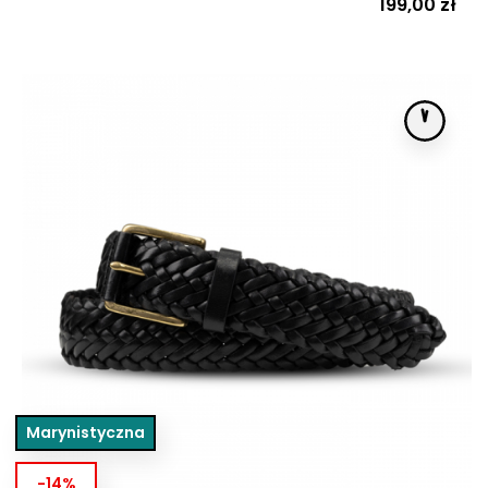
Cena
199,00 zł
Marynistyczna
-14%