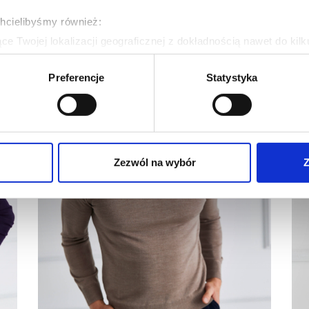
chcielibyśmy również:
e Twojej lokalizacji geograficznej z dokładnością nawet do kil
dzenie, aktywnie analizując charakteryzującego je zbiory danych 
Preferencje
Statystyka
 tego, jak Twoje osobiste dane są przetwarzane oraz ustaw wła
plików cookie możesz zmienić lub wycofać swoją zgodę w dowolne
do spersonalizowania treści i reklam, aby oferować funkcje sp
ormacje o tym, jak korzystasz z naszej witryny, udostępniamy p
Zezwól na wybór
Z
Partnerzy mogą połączyć te informacje z innymi danymi otrzym
nia z ich usług.