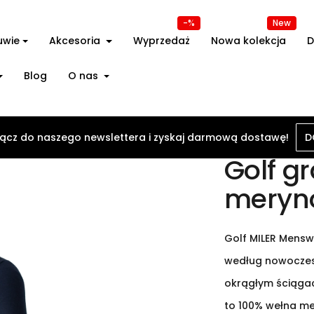
-%
New
uwie
Akcesoria
Wyprzedaż
Nowa kolekcja
D
Blog
O nas
y męskie
Golf granatowy z wełny merynosowej
ącz do naszego newslettera i zyskaj darmową dostawę!
D
Golf g
meryn
Golf MILER Mens
według nowoczes
okrągłym ściąga
to 100% wełna me