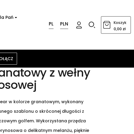
la Pań
0
Koszyk
PL
PLN
0,00 zł
OŁĄCZ
ranatowy z wełny
osowej
wear w kolorze granatowym, wykonany
nego szablonu o skróconej długości z
czowym golfem. Wykorzystana przędza
rynosowa o delikatnym melanżu, pięknie