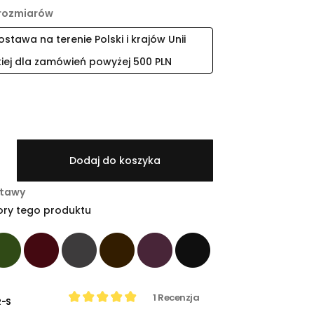
rozmiarów
tawa na terenie Polski i krajów Unii
kiej dla zamówień powyżej 500 PLN
Dodaj do koszyka
stawy
ory tego produktu
1
Recenzja
-S