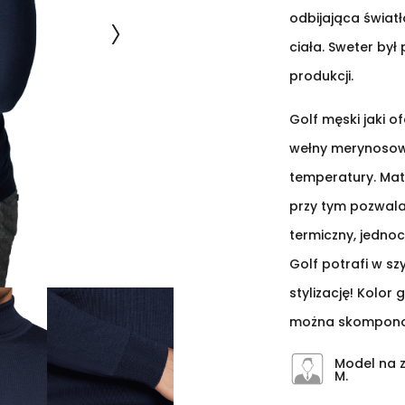
odbijająca światł
ciała. Sweter był
produkcji.
Golf męski jaki o
wełny merynosowe
temperatury. Mater
przy tym pozwala
termiczny, jednoc
Golf potrafi w s
stylizację! Kolor
można skomponow
Model na z
M.