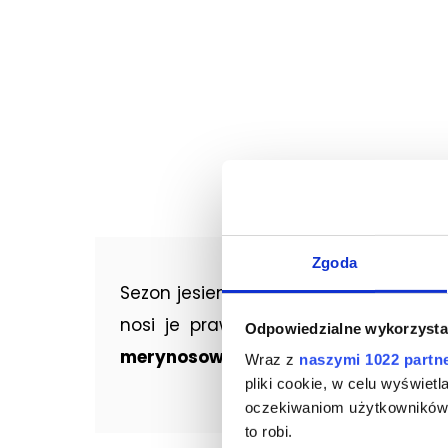
Zgoda
Sezon jesienno-zimowy to czas golfu
nosi je prawie codziennie. Najleps
Odpowiedzialne wykorzysta
merynosowa
.
Wraz z
naszymi 1022 partn
pliki cookie, w celu wyświet
oczekiwaniom użytkowników i
to robi.