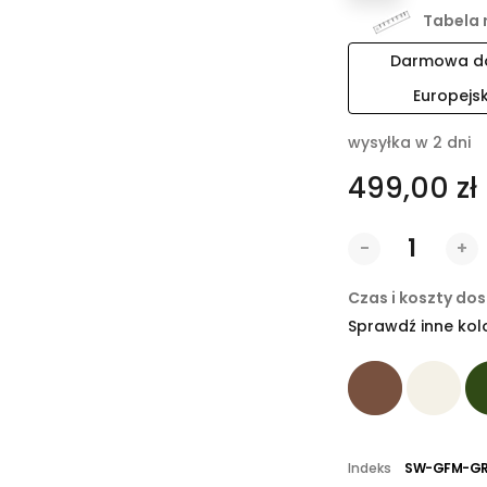
Tabela 
Darmowa dos
Europejs
wysyłka w 2 dni
499,00 zł
-
+
Czas i koszty do
Sprawdź inne kol
Indeks
SW-GFM-GR