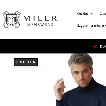
Odzież
Ob
Szycie na miarę
✉
Strona główna
Odzież
Swetry męskie
Golf
Doł
BESTSELLER