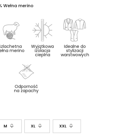
% Wełna merino
Szlachetna
Wyjątkowa
Idealne do
ełna merino
izolacja
stylizacji
cieplna
warstwowych
Odporność
na zapachy
M
XL
XXL