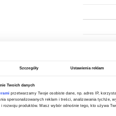
Szczegóły
Ustawienia reklam
 merino z marynarką lub bez. Kiedy temperatura spa
zym włóknem, z którego powstaje przędza, a z nie
nie Twoich danych
erami
przetwarzamy Twoje osobiste dane, np. adres IP, korzystaj
lania spersonalizowanych reklam i treści, analizowania tychże,
 rozwoju produktów. Masz wybór odnośnie tego, kto używa Twoi