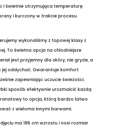
o i świetnie utrzymująca temperaturę
 prany i kurczony w trakcie procesu
ferujemy wykonaliśmy z topowej klasy z
j. To świetna opcja na chłodniejsze
iał jest przyjemny dla skóry, nie gryzie, a
 jej oddychać. Gwarantuje komfort
ześnie zapewniając uczucie świeżości.
zybki sposób efektywnie urozmaicić każdą
 granatowy to opcja, którą bardzo łatwo
ać z wieloma innymi barwami.
djęciu ma 186 cm wzrostu i nosi rozmiar