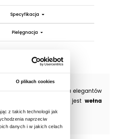
Specyfikacja
Pielęgnacja
O plikach cookies
da poniżej 20 stopni wielu elegantów
j dzianina budująca golf jest
wełna
ąc z takich technologii jak
 wychodzenia naprzeciw
ch danych i w jakich celach