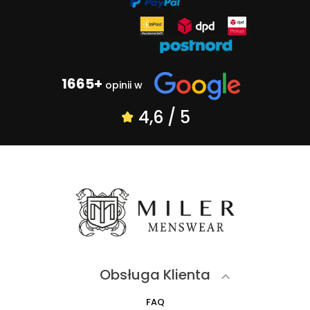
1665+
opinii w
4,6 / 5
Obsługa Klienta

FAQ