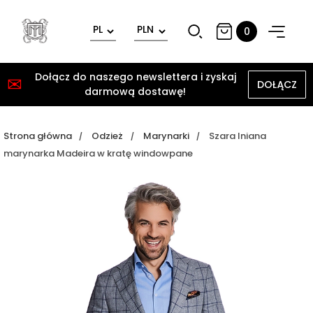
0
Dołącz do naszego newslettera i zyskaj
✉
DOŁĄCZ
darmową dostawę!
Strona główna
Odzież
Marynarki
Szara lniana
marynarka Madeira w kratę windowpane