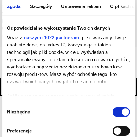
rodzaju okazji utrzymanych w atmosferze półformalnej.
Zgoda
Szczegóły
Ustawienia reklam
O plikach c
Możemy skomponować ją na przykład z półformalną
koszulą
,
chinosami
i subtelnymi akcesoriami. Bardziej
zaawansowane osoby w świecie męskiej mody mogą
Odpowiedzialne wykorzystanie Twoich danych
również zestawić ją z nieco odważniejszymi dodatkami.
Wraz z
naszymi 1022 partnerami
przetwarzamy Twoje
osobiste dane, np. adres IP, korzystając z takich
technologii jak pliki cookie, w celu wyświetlania
spersonalizowanych reklam i treści, analizowania tychże,
wychodzenia naprzeciw oczekiwaniom użytkowników i
rozwoju produktów. Masz wybór odnośnie tego, kto
używa Twoich danych i w jakich celach to robi.
Napisz swoją opinię
Jeśli wyrazisz na to zgodę, chcielibyśmy również:
Gromadzić dane dotyczące Twojej lokalizacji
Wybór
Niezbędne
geograficznej z dokładnością nawet do kilku metrów
zgody
Identyfikować Twoje urządzenie, aktywnie analizując
Bądź pierwszym który napisze recenzję !
charakteryzującego je zbiory danych (fingerprinting,
Preferencje
czyli wirtualny odcisk palca)