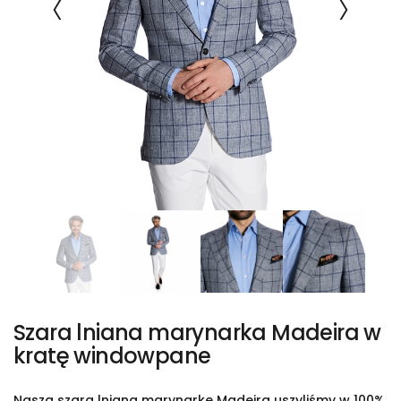
Szara lniana marynarka Madeira w
kratę windowpane
Naszą szarą lnianą marynarkę Madeira uszyliśmy w 100%