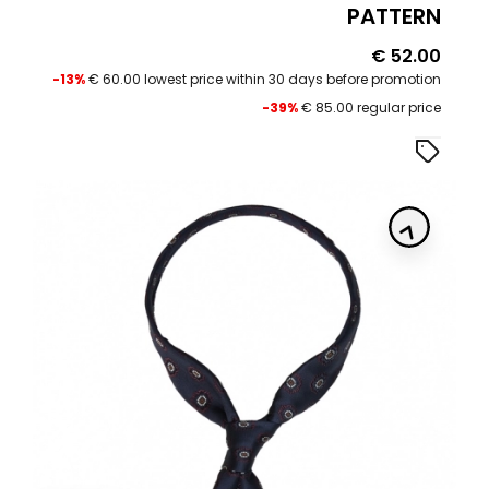
PATTERN
Price
€ 52.00
-13%
€ 60.00 lowest price within 30 days before promotion
-39%
€ 85.00 regular price