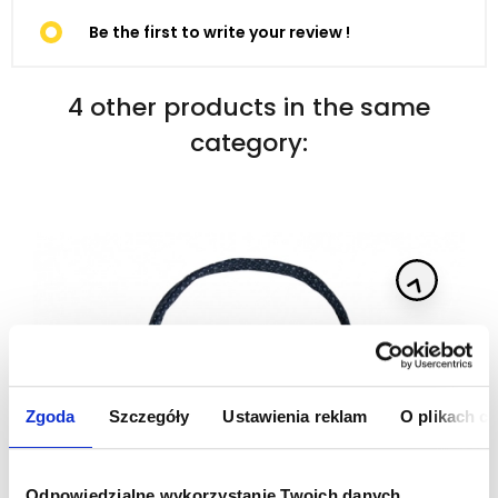
Be the first to write your review !
4 other products in the same
category:
Zgoda
Szczegóły
Ustawienia reklam
O plikach c
Odpowiedzialne wykorzystanie Twoich danych