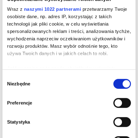
Wraz z
naszymi 1022 partnerami
przetwarzamy Twoje
osobiste dane, np. adres IP, korzystając z takich
technologii jak pliki cookie, w celu wyświetlania
spersonalizowanych reklam i treści, analizowania tychże,
-15%
wychodzenia naprzeciw oczekiwaniom użytkowników i
rozwoju produktów. Masz wybór odnośnie tego, kto
używa Twoich danych i w jakich celach to robi.
NAVY SILK TIE WITH A SUBTLE PATTERN
Price
Jeśli wyrazisz na to zgodę, chcielibyśmy również:
€ 72.00
Gromadzić dane dotyczące Twojej lokalizacji
-15%
€ 85.00 lowest price within 30 days before promotion
Wybór
Niezbędne
geograficznej z dokładnością nawet do kilku metrów
zgody
-15%
€ 85.00 regular price
Identyfikować Twoje urządzenie, aktywnie analizując
charakteryzującego je zbiory danych (fingerprinting,
Preferencje
czyli wirtualny odcisk palca)
Dowiedz się więcej odnośnie tego, jak Twoje osobiste
Statystyka
dane są przetwarzane oraz ustaw własne preferencje w
sekcji szczegółów
. W Deklaracji plików cookie możesz
zmienić lub wycofać swoją zgodę w dowolnej chwili.