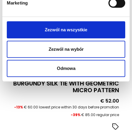
Marketing
Wykorzystujemy pliki cookie do spersonalizowania treści
i reklam, aby oferować funkcje społecznościowe i
analizować ruch w naszej witrynie. Informacje o tym, jak
Zezwól na wszystkie
korzystasz z naszej witryny, udostępniamy partnerom
społecznościowym, reklamowym i analitycznym.
-13%
Partnerzy mogą połączyć te informacje z innymi danymi
Zezwól na wybór
otrzymanymi od Ciebie lub uzyskanymi podczas
New
korzystania z ich usług.
Odmowa
BURGUNDY SILK TIE WITH GEOMETRIC
MICRO PATTERN
Price
€ 52.00
-13%
€ 60.00 lowest price within 30 days before promotion
-39%
€ 85.00 regular price