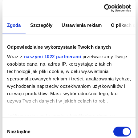
Zgoda
Szczegóły
Ustawienia reklam
O plikach c
Odpowiedzialne wykorzystanie Twoich danych
Wraz z
naszymi 1022 partnerami
przetwarzamy Twoje
osobiste dane, np. adres IP, korzystając z takich
technologii jak pliki cookie, w celu wyświetlania
-14%
spersonalizowanych reklam i treści, analizowania tychże,
wychodzenia naprzeciw oczekiwaniom użytkowników i
rozwoju produktów. Masz wybór odnośnie tego, kto
JEDWABNO-LNIANY GRANATOWY
używa Twoich danych i w jakich celach to robi.
KRAWAT
Cena
Jeśli wyrazisz na to zgodę, chcielibyśmy również:
179,00 zł
-14%
209,00 zł najniższa cena z 30 dni przed obniżką
Gromadzić dane dotyczące Twojej lokalizacji
Wybór
Niezbędne
geograficznej z dokładnością nawet do kilku metrów
-40%
299,00 zł cena regularna
zgody