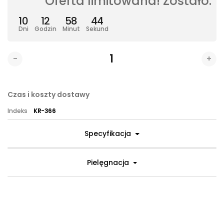
Oferta limitowana! Zostało:
10
12
58
43
Dni
Godzin
Minut
Sekund
-
+
Czas i koszty dostawy
Indeks
KR-366
Specyfikacja
Pielęgnacja