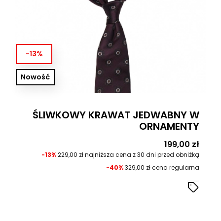
-13%
Nowość
ŚLIWKOWY KRAWAT JEDWABNY W
ORNAMENTY
Cena
199,00 zł
-13%
229,00 zł najniższa cena z 30 dni przed obniżką
-40%
329,00 zł cena regularna