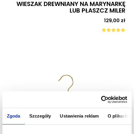
WIESZAK DREWNIANY NA MARYNARKĘ
LUB PŁASZCZ MILER
Cena
129,00 zł
Zgoda
Szczegóły
Ustawienia reklam
O plikach c