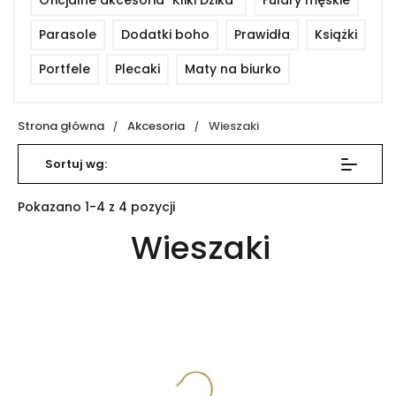
Oficjalne akcesoria "Kliki Dzika"
Fulary męskie
Parasole
Dodatki boho
Prawidła
Książki
Portfele
Plecaki
Maty na biurko
Strona główna
Akcesoria
Wieszaki
Sortuj wg:
Pokazano 1-4 z 4 pozycji
Wieszaki