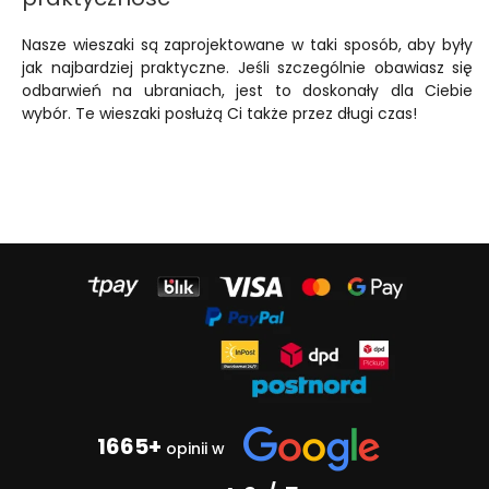
Nasze wieszaki są zaprojektowane w taki sposób, aby były
jak najbardziej praktyczne. Jeśli szczególnie obawiasz się
odbarwień na ubraniach, jest to doskonały dla Ciebie
wybór. Te wieszaki posłużą Ci także przez długi czas!
1665+
opinii w