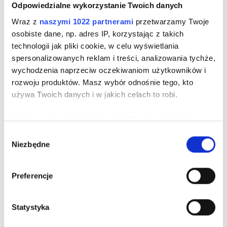
Odpowiedzialne wykorzystanie Twoich danych
Wraz z
naszymi 1022 partnerami
przetwarzamy Twoje
osobiste dane, np. adres IP, korzystając z takich
technologii jak pliki cookie, w celu wyświetlania
spersonalizowanych reklam i treści, analizowania tychże,
wychodzenia naprzeciw oczekiwaniom użytkowników i
WIESZAK DREWNIANY NA SPODNIE MILER
rozwoju produktów. Masz wybór odnośnie tego, kto
używa Twoich danych i w jakich celach to robi.
Cena
55,00 zł
Jeśli wyrazisz na to zgodę, chcielibyśmy również:
Gromadzić dane dotyczące Twojej lokalizacji
Wybór
Niezbędne
geograficznej z dokładnością nawet do kilku metrów
zgody
Identyfikować Twoje urządzenie, aktywnie analizując
charakteryzującego je zbiory danych (fingerprinting,
Preferencje
czyli wirtualny odcisk palca)
Dowiedz się więcej odnośnie tego, jak Twoje osobiste
Statystyka
dane są przetwarzane oraz ustaw własne preferencje w
sekcji szczegółów
. W Deklaracji plików cookie możesz