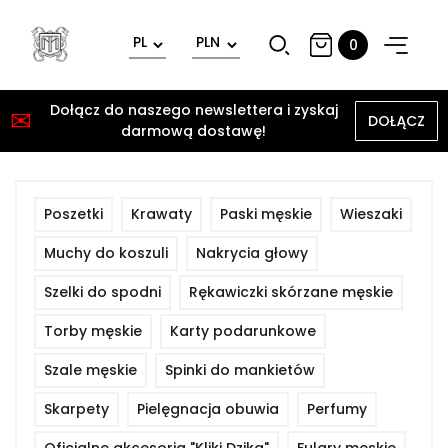
0
Dołącz do naszego newslettera i zyskaj
✉
DOŁĄCZ
darmową dostawę!
Poszetki
Krawaty
Paski męskie
Wieszaki
Muchy do koszuli
Nakrycia głowy
Szelki do spodni
Rękawiczki skórzane męskie
Torby męskie
Karty podarunkowe
Szale męskie
Spinki do mankietów
Skarpety
Pielęgnacja obuwia
Perfumy