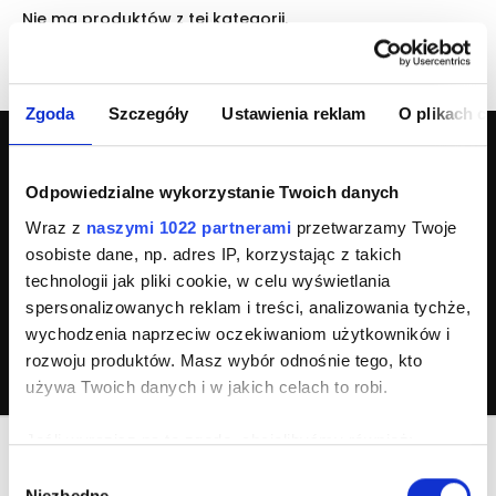
Nie ma produktów z tej kategorii.
Zgoda
Szczegóły
Ustawienia reklam
O plikach c
Odpowiedzialne wykorzystanie Twoich danych
Wraz z
naszymi 1022 partnerami
przetwarzamy Twoje
osobiste dane, np. adres IP, korzystając z takich
technologii jak pliki cookie, w celu wyświetlania
spersonalizowanych reklam i treści, analizowania tychże,
1665+
opinii w
wychodzenia naprzeciw oczekiwaniom użytkowników i
rozwoju produktów. Masz wybór odnośnie tego, kto
4,6 / 5
używa Twoich danych i w jakich celach to robi.
Jeśli wyrazisz na to zgodę, chcielibyśmy również:
Gromadzić dane dotyczące Twojej lokalizacji
Wybór
Niezbędne