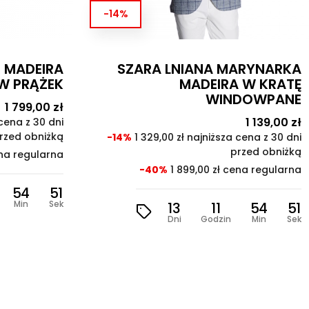
-14%
MARYNARKA
GRANATOWA MARYNARK
RA W KRATĘ
MADEIR
NDOWPANE
Cena
1 139,00 z
Cena
1 139,00 zł
Cena
-14%
1 329,00 zł najniższa cena z 30 dn
podstawowa
przed obniżk
za cena z 30 dni
przed obniżką
-40%
1 899,00 zł cena regularn
 cena regularna
13
11
54
4
Dni
Godzin
Min
Se
54
49
n
Min
Sek