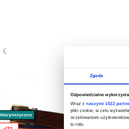
Zgoda
Odpowiedzialne wykorzysta
Wraz z
naszymi 1022 partn
pliki cookie, w celu wyświet
Marynistyczna
Marynistyc
oczekiwaniom użytkowników i
to robi.
-29%
-30%