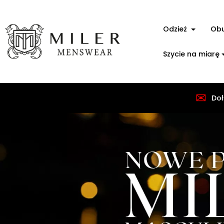
Odzież
Ob
Szycie na miarę
✉
Doł