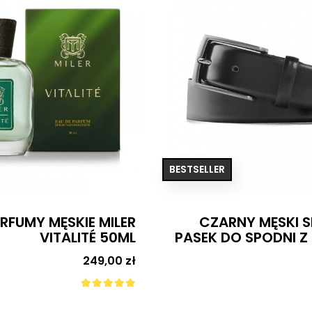
BESTSELLER
NY MĘSKI SKÓRZANY
LNIANA BIAŁA
O SPODNI Z KRUPONU
199,00 zł
Cena