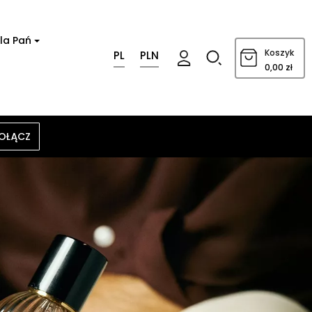
la Pań
0
Koszyk
PL
PLN
0,00 zł
OŁĄCZ