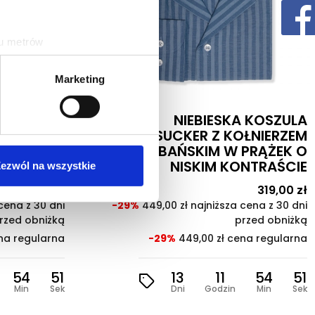
ku metrów
(fingerprinting, czyli
Nowość
Marketing
sne preferencje w
sekcji
j chwili.
KA KOSZULA
BIAŁA KOSZULA SEERSUCKER 
KOŁNIERZEM
NIEBIESKI PRĄŻEK CAND
ołecznościowe i analizować
 PRĄŻEK O
STRIP
artnerom społecznościowym,
KONTRAŚCIE
ezwól na wszystkie
Cena
319,00 z
anymi od Ciebie lub
Cena
319,00 zł
Cena
-29%
449,00 zł najniższa cena z 30 dn
podstawowa
przed obniżk
a cena z 30 dni
przed obniżką
-29%
449,00 zł cena regularn
cena regularna
13
11
54
4
Dni
Godzin
Min
Sek
54
49
Min
Sek