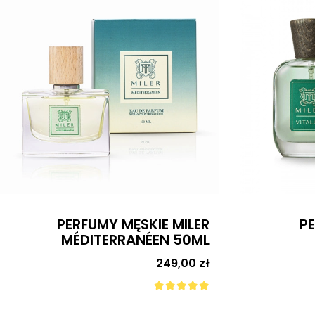
BESTSELLER
PERFUMY MĘSKIE MILER
CZAR
VITALITÉ 50ML
PASEK D
a
249,00 zł
Cena