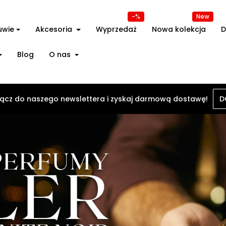
-%
New
uwie
Akcesoria
Wyprzedaż
Nowa kolekcja
D
Blog
O nas
ącz do naszego newslettera i zyskaj darmową dostawę!
D