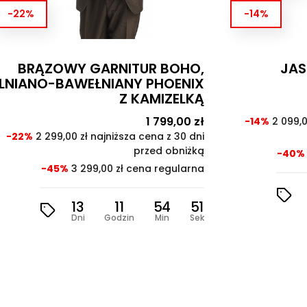
-14%
-14%
JASNOSZARY GARNITUR
NIEBIE
PHOENIX SUMMER
Cena
1 799,00 zł
Cena
podstawowa
a
-14%
2 099,00 zł najniższa cena z 30 dni
-14%
2 099
stawowa
przed obniżką
-40%
2 999,00 zł cena regularna
-4
13
11
54
49
Dni
Godzin
Min
Sek