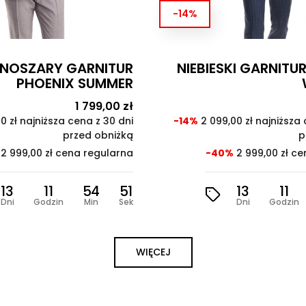
-14%
SKI GARNITUR MADEIRA
SZARA LNIANA 
W PRĄŻEK
MADEI
WI
Cena
1 799,00 zł
Cena
podstawowa
,00 zł najniższa cena z 30 dni
przed obniżką
-14%
1 329,00 zł najniżs
0%
2 999,00 zł cena regularna
-40%
1 899,00 zł
13
11
54
49
Dni
Godzin
Min
Sek
13
11
Dni
Godzi
WIĘCEJ