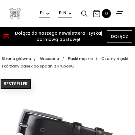
0
Dołącz do naszego newslettera i zyskaj
✉
DOŁĄCZ
darmową dostawę!
Strona główna
Akcesoria
Paski męskie
Czarny męski
skórzany pasek do spodni z kruponu
BESTSELLER