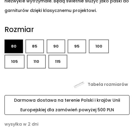
niezwykle wytrzymałe. Będą świetnie służyć jako paski do
garniturów dzięki klasycznemu projektowi.
Rozmiar
80
85
90
95
100
105
110
115
Tabela rozmiarów
Darmowa dostawa na terenie Polski i krajów Unii
Europejskiej dla zamówień powyżej 500 PLN
wysyłka w 2 dni