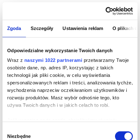
Bardzo dobra jakość za stosunkowo niską cenę. Produkt
naprawdę godny polecenia.
Zgoda
Szczegóły
Ustawienia reklam
O plikach c
Odpowiedzialne wykorzystanie Twoich danych
Wraz z
naszymi 1022 partnerami
przetwarzamy Twoje
osobiste dane, np. adres IP, korzystając z takich
Grzegorz Went
technologii jak pliki cookie, w celu wyświetlania
2017-06-08
spersonalizowanych reklam i treści, analizowania tychże,
wychodzenia naprzeciw oczekiwaniom użytkowników i
rozwoju produktów. Masz wybór odnośnie tego, kto
U Milera zakupiłem tylko dwa paski z kruponu. I co mogę
używa Twoich danych i w jakich celach to robi.
powiedzieć? Z pewnością zrobię kolejne zakupy bo zawsze
Jeśli wyrazisz na to zgodę, chcielibyśmy również:
warto kupić doskonały towar, doskonale zapakowany w
Gromadzić dane dotyczące Twojej lokalizacji
Wybór
doskonałym sklepie
Niezbędne
geograficznej z dokładnością nawet do kilku metrów
zgody