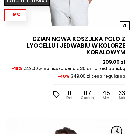
LYOCELL + JEDWAB
-16%
XL
DZIANINOWA KOSZULKA POLO Z
LYOCELLU I JEDWABIU W KOLORZE
KORALOWYM
Cena
209,00 zł
Cen
pod
-16%
249,00 zł najniższa cena z 30 dni przed obniżką
-40%
349,00 zł cena regularna
11
07
45
31
Dni
Godzin
Min
Sek