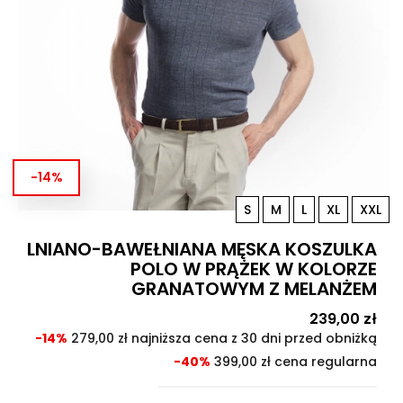
-14%
S
M
L
XL
XXL
LNIANO-BAWEŁNIANA MĘSKA KOSZULKA
POLO W PRĄŻEK W KOLORZE
GRANATOWYM Z MELANŻEM
Cena
239,00 zł
Cen
pod
-14%
279,00 zł najniższa cena z 30 dni przed obniżką
-40%
399,00 zł cena regularna