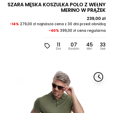
SZARA MĘSKA KOSZULKA POLO Z WEŁNY
MERINO W PRĄŻEK
Cena
239,00 zł
Cen
pod
-14%
279,00 zł najniższa cena z 30 dni przed obniżką
-40%
399,00 zł cena regularna
11
07
45
31
Dni
Godzin
Min
Sek