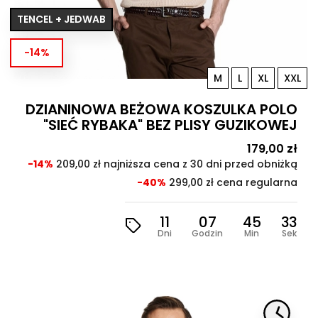
TENCEL + JEDWAB
-14%
M
L
XL
XXL
DZIANINOWA BEŻOWA KOSZULKA POLO
"SIEĆ RYBAKA" BEZ PLISY GUZIKOWEJ
Cena
179,00 zł
Cen
pod
-14%
209,00 zł najniższa cena z 30 dni przed obniżką
-40%
299,00 zł cena regularna
11
07
45
31
Dni
Godzin
Min
Sek