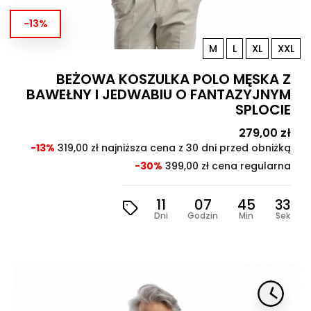
-13%
M
L
XL
XXL
BEŻOWA KOSZULKA POLO MĘSKA Z
BAWEŁNY I JEDWABIU O FANTAZYJNYM
SPLOCIE
Cena
279,00 zł
Cen
pod
-13%
319,00 zł najniższa cena z 30 dni przed obniżką
-30%
399,00 zł cena regularna
11
07
45
31
Dni
Godzin
Min
Sek