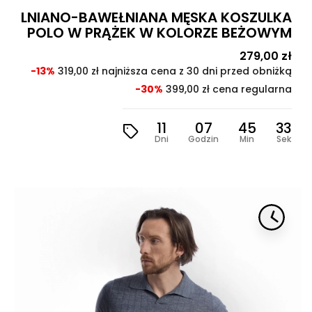
LNIANO-BAWEŁNIANA MĘSKA KOSZULKA
POLO W PRĄŻEK W KOLORZE BEŻOWYM
Cena
279,00 zł
Cen
pod
-13%
319,00 zł najniższa cena z 30 dni przed obniżką
-30%
399,00 zł cena regularna
11
07
45
31
Dni
Godzin
Min
Sek