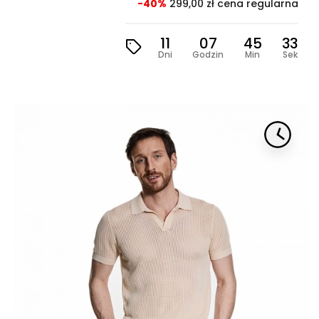
-40%
299,00 zł cena regularna
11
07
45
31
Dni
Godzin
Min
Sek