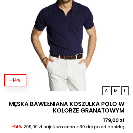
-14%
S
M
L
MĘSKA BAWEŁNIANA KOSZULKA POLO W
KOLORZE GRANATOWYM
Cena
179,00 zł
Cen
pod
-14%
209,00 zł najniższa cena z 30 dni przed obniżką