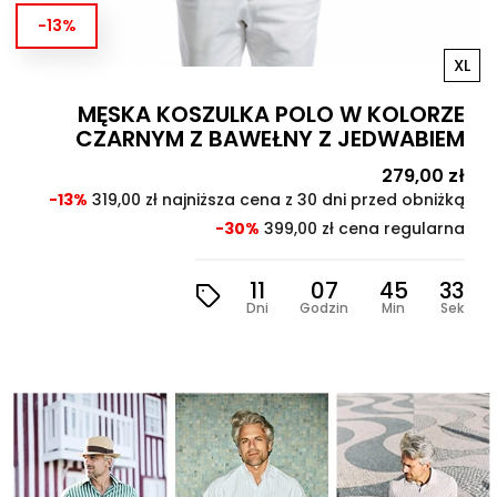
-13%
XL
MĘSKA KOSZULKA POLO W KOLORZE
CZARNYM Z BAWEŁNY Z JEDWABIEM
Cena
279,00 zł
Cen
pod
-13%
319,00 zł najniższa cena z 30 dni przed obniżką
-30%
399,00 zł cena regularna
11
07
45
31
Dni
Godzin
Min
Sek