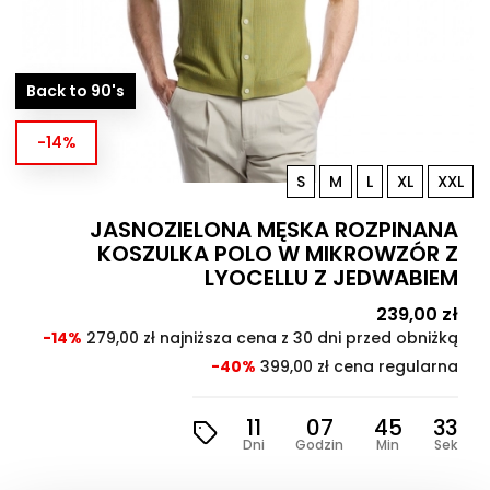
Back to 90's
-14%
S
M
L
XL
XXL
JASNOZIELONA MĘSKA ROZPINANA
KOSZULKA POLO W MIKROWZÓR Z
LYOCELLU Z JEDWABIEM
Cena
239,00 zł
Cen
pod
-14%
279,00 zł najniższa cena z 30 dni przed obniżką
-40%
399,00 zł cena regularna
11
07
45
31
Dni
Godzin
Min
Sek