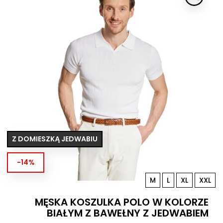
Z DOMIESZKĄ JEDWABIU
-14%
M
L
XL
XXL
MĘSKA KOSZULKA POLO W KOLORZE
BIAŁYM Z BAWEŁNY Z JEDWABIEM