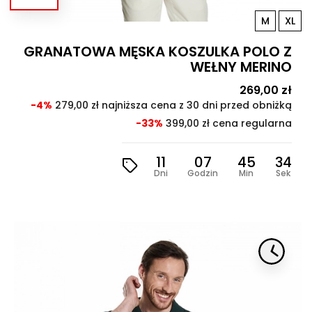
M
XL
GRANATOWA MĘSKA KOSZULKA POLO Z
WEŁNY MERINO
Cena
269,00 zł
Cen
pod
-4%
279,00 zł najniższa cena z 30 dni przed obniżką
-33%
399,00 zł cena regularna
11
07
45
32
Dni
Godzin
Min
Sek