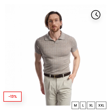
-13%
M
L
XL
XXL