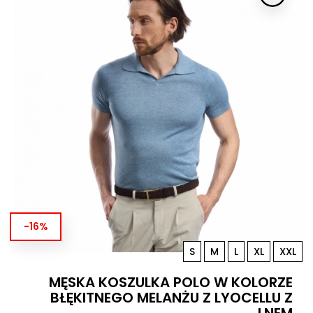
-16%
S
M
L
XL
XXL
MĘSKA KOSZULKA POLO W KOLORZE
BŁĘKITNEGO MELANŻU Z LYOCELLU Z