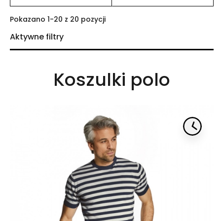
Wyczyść wszystko
Pokazano 1-20 z 20 pozycji
Aktywne filtry
KOLOR

Koszulki polo
CENA

ROZMIAR

TKANINA

RĘKAW
