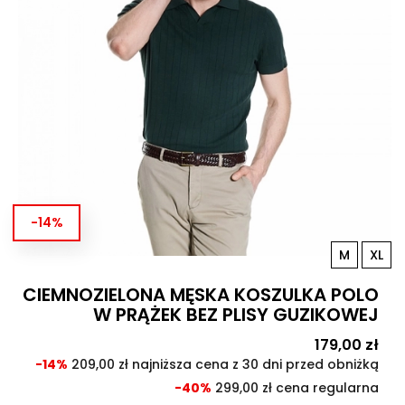
-14%
M
XL
CIEMNOZIELONA MĘSKA KOSZULKA POLO
W PRĄŻEK BEZ PLISY GUZIKOWEJ
Cena
179,00 zł
Cen
pod
-14%
209,00 zł najniższa cena z 30 dni przed obniżką
-40%
299,00 zł cena regularna