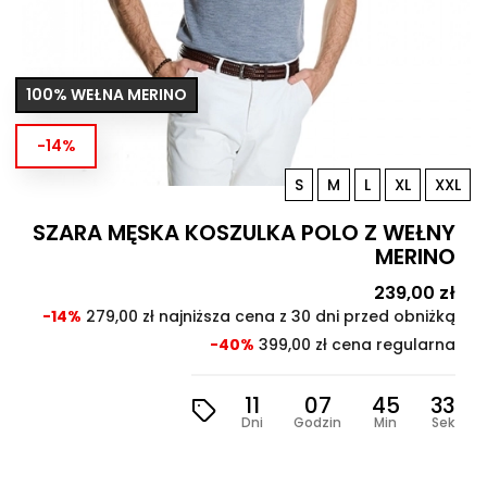
100% WEŁNA MERINO
-14%
S
M
L
XL
XXL
SZARA MĘSKA KOSZULKA POLO Z WEŁNY
MERINO
Cena
239,00 zł
Cen
pod
-14%
279,00 zł najniższa cena z 30 dni przed obniżką
-40%
399,00 zł cena regularna
11
07
45
31
Dni
Godzin
Min
Sek