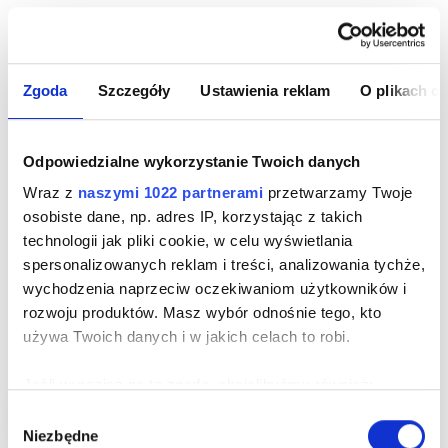
Zgoda
Szczegóły
Ustawienia reklam
O plikach c
Odpowiedzialne wykorzystanie Twoich danych
Wraz z
naszymi 1022 partnerami
przetwarzamy Twoje
osobiste dane, np. adres IP, korzystając z takich
technologii jak pliki cookie, w celu wyświetlania
spersonalizowanych reklam i treści, analizowania tychże,
wychodzenia naprzeciw oczekiwaniom użytkowników i
rozwoju produktów. Masz wybór odnośnie tego, kto
używa Twoich danych i w jakich celach to robi.
Jeśli wyrazisz na to zgodę, chcielibyśmy również:
-16%
Gromadzić dane dotyczące Twojej lokalizacji
Wybór
Niezbędne
geograficznej z dokładnością nawet do kilku metrów
S
M
L
XL
XXL
zgody