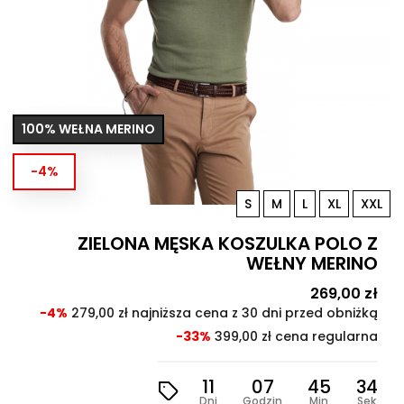
100% WEŁNA MERINO
-4%
S
M
L
XL
XXL
ZIELONA MĘSKA KOSZULKA POLO Z
WEŁNY MERINO
Cena
269,00 zł
Cen
pod
-4%
279,00 zł najniższa cena z 30 dni przed obniżką
-33%
399,00 zł cena regularna
11
07
45
32
Dni
Godzin
Min
Sek