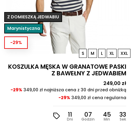
Z DOMIESZKĄ JEDWABIU
Marynistyczna
-29%
S
M
L
XL
XXL
KOSZULKA MĘSKA W GRANATOWE PASKI
Z BAWEŁNY Z JEDWABIEM
Cena
249,00 zł
Cen
pod
-29%
349,00 zł najniższa cena z 30 dni przed obniżką
-29%
349,00 zł cena regularna
11
07
45
31
Dni
Godzin
Min
Sek