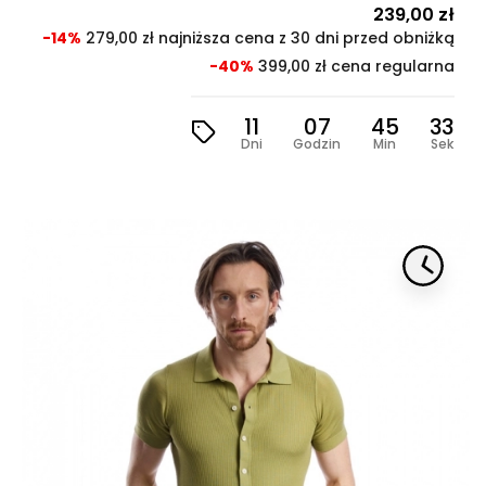
Cena
239,00 zł
Cen
pod
-14%
279,00 zł najniższa cena z 30 dni przed obniżką
-40%
399,00 zł cena regularna
11
07
45
31
Dni
Godzin
Min
Sek