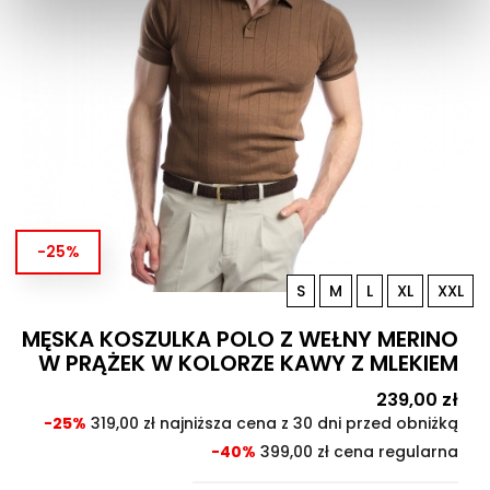
-25%
S
M
L
XL
XXL
MĘSKA KOSZULKA POLO Z WEŁNY MERINO
W PRĄŻEK W KOLORZE KAWY Z MLEKIEM
Cena
239,00 zł
Cen
pod
-25%
319,00 zł najniższa cena z 30 dni przed obniżką
-40%
399,00 zł cena regularna