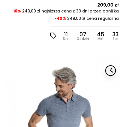
Cena
209,00 zł
Cen
pod
-16%
249,00 zł najniższa cena z 30 dni przed obniżką
-40%
349,00 zł cena regularna
11
07
45
31
Dni
Godzin
Min
Sek