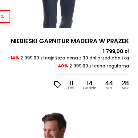
4%
NIEBIESKI GARNITUR MADEIRA W PRĄŻEK
Cena
1 799,00 zł
Cen
wa
pod
-14%
2 099,00 zł najniższa cena z 30 dni przed obniżką
-40%
2 999,00 zł cena regularna
11
14
44
26
Dni
Godzin
Min
Sek