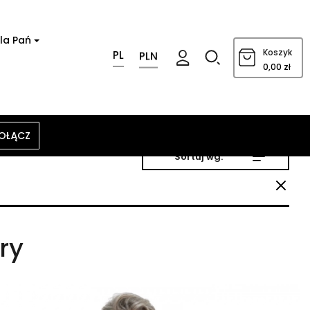
la Pań
0
Koszyk
PL
PLN
0,00 zł
OŁĄCZ
Sortuj wg:
ry