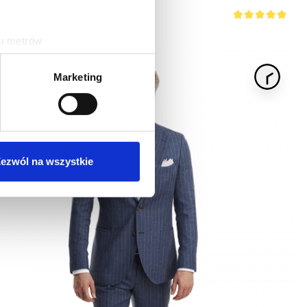
ku metrów
(fingerprinting, czyli
Marketing
sne preferencje w
sekcji
j chwili.
ołecznościowe i analizować
artnerom społecznościowym,
ezwól na wszystkie
anymi od Ciebie lub