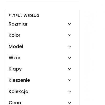
FILTRUJ WEDŁUG
Rozmiar

Kolor

Model

Wzór

Klapy

Kieszenie

Kolekcja

Cena
