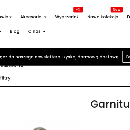
-%
New
uwie
Akcesoria
Wyprzedaż
Nowa kolekcja
D
Blog
O nas
ącz do naszego newslettera i zyskaj darmową dostawę!
ówna
Odzież
Garnitury
D
10
oduktów:
iltry
Garnitu