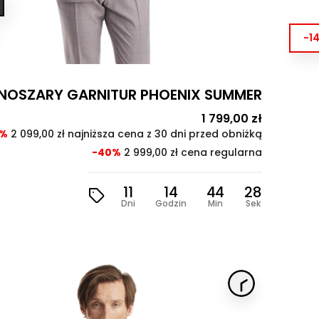
-1
NOSZARY GARNITUR PHOENIX SUMMER
Cena
1 799,00 zł
Cena
podstawo
4%
2 099,00 zł najniższa cena z 30 dni przed obniżką
-40%
2 999,00 zł cena regularna
11
14
44
26
Dni
Godzin
Min
Sek