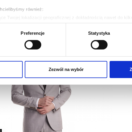
chcielibyśmy również:
e Twojej lokalizacji geograficznej z dokładnością nawet do kil
dzenie, aktywnie analizując charakteryzującego je zbiory danych 
Preferencje
Statystyka
 tego, jak Twoje osobiste dane są przetwarzane oraz ustaw wła
plików cookie możesz zmienić lub wycofać swoją zgodę w dowolne
do spersonalizowania treści i reklam, aby oferować funkcje sp
ormacje o tym, jak korzystasz z naszej witryny, udostępniamy p
Zezwól na wybór
Z
Partnerzy mogą połączyć te informacje z innymi danymi otrzym
nia z ich usług.