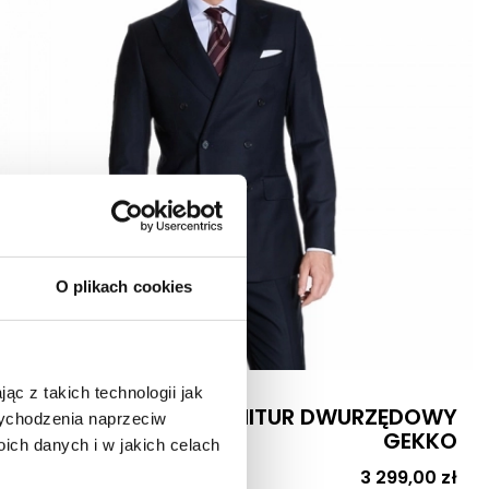
O plikach cookies
SELLER
ąc z takich technologii jak
GRANATOWY GARNITUR DWURZĘDOWY
 wychodzenia naprzeciw
GEKKO
ch danych i w jakich celach
Cena
3 299,00 zł