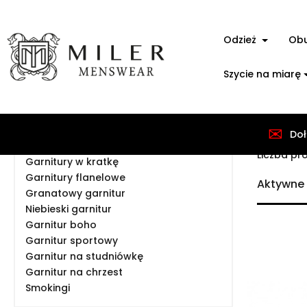
Odzież
Ob
Szycie na miarę
✉
Doł
Strona gł
Garnitury ślubne
Liczba pr
Garnitury w kratkę
Garnitury flanelowe
Aktywne f
Granatowy garnitur
Niebieski garnitur
Garnitur boho
Garnitur sportowy
Garnitur na studniówkę
Garnitur na chrzest
Smokingi