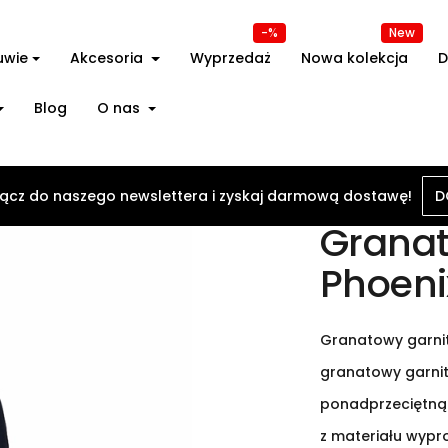
-%
New
uwie
Akcesoria
Wyprzedaż
Nowa kolekcja
D
Blog
O nas
 garnitur Phoenix Supreme
ącz do naszego newslettera i zyskaj darmową dostawę!
D
Granat
Phoen
Granatowy garnit
granatowy garnit
ponadprzeciętną 
z materiału wyp