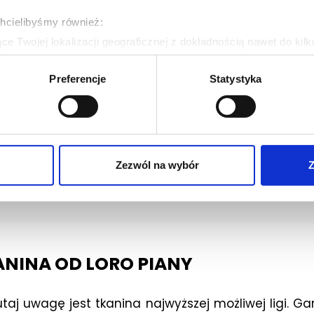
chcielibyśmy również:
e Twojej lokalizacji geograficznej z dokładnością nawet do kil
dzenie, aktywnie analizując charakteryzującego je zbiory danych 
Preferencje
Statystyka
 tego, jak Twoje osobiste dane są przetwarzane oraz ustaw wła
plików cookie możesz zmienić lub wycofać swoją zgodę w dowolne
do spersonalizowania treści i reklam, aby oferować funkcje sp
ormacje o tym, jak korzystasz z naszej witryny, udostępniamy p
Zezwól na wybór
Z
Partnerzy mogą połączyć te informacje z innymi danymi otrzym
nia z ich usług.
NINA OD LORO PIANY
aj uwagę jest tkanina najwyższej możliwej ligi. Garn