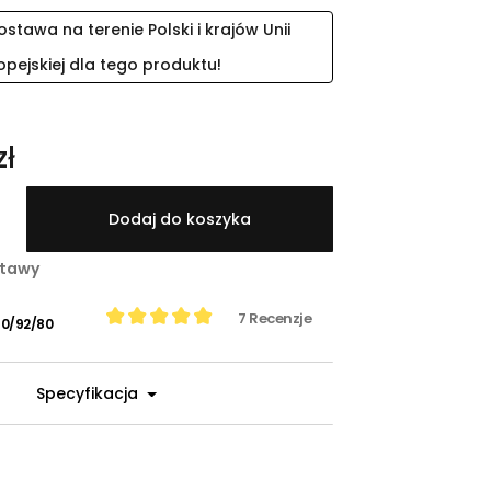
tawa na terenie Polski i krajów Unii
opejskiej dla tego produktu!
zł
Dodaj do koszyka
stawy
7
Recenzje
0/92/80
Specyfikacja