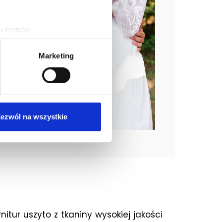
ku metrów
(fingerprinting, czyli
Marketing
sne preferencje w
sekcji
j chwili.
ołecznościowe i analizować
artnerom społecznościowym,
ezwól na wszystkie
anymi od Ciebie lub
itur uszyto z tkaniny wysokiej jakości