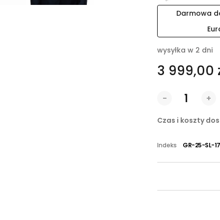
Darmowa dos
Eur
wysyłka w 2 dni
3 999,00 
-
+
Czas i koszty do
Indeks
GR-25-SL-17