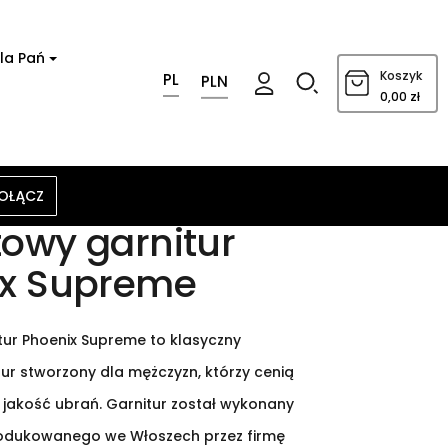
la Pań
0
Koszyk
PL
PLN
0,00 zł
OŁĄCZ
owy garnitur
ix Supreme
ur Phoenix Supreme to klasyczny
ur stworzony dla mężczyzn, którzy cenią
jakość ubrań. Garnitur został wykonany
rodukowanego we Włoszech przez firmę