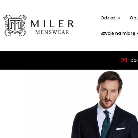
Odzież
Ob
Szycie na miarę
✉
Strona główna
Odzież
Garnitury
Granatowy
Doł