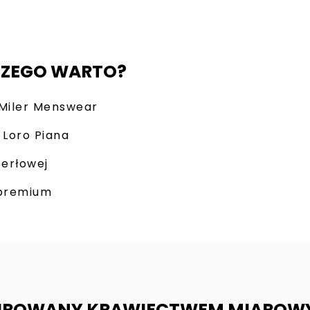
CZEGO WARTO?
 Miler Menswear
 Loro Piana
perłowej
apremium
PIROWANY KRAWIECTWEM MIARO