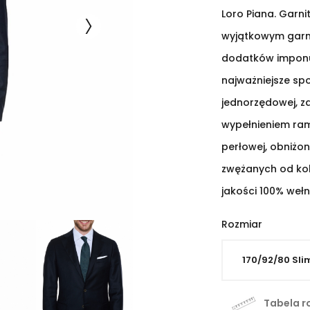
Loro Piana. Garn
wyjątkowym garn
dodatków imponu
najważniejsze spo
jednorzędowej, za
wypełnieniem ram
perłowej, obniż
zwężanych od kol
jakości 100% wełn
Rozmiar
Tabela r