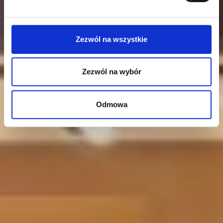
Wykorzystujemy pliki cookie do spersonalizowania treści
i reklam, aby oferować funkcje społecznościowe i
analizować ruch w naszej witrynie. Informacje o tym, jak
Zezwól na wszystkie
korzystasz z naszej witryny, udostępniamy partnerom
społecznościowym, reklamowym i analitycznym.
Partnerzy mogą połączyć te informacje z innymi danymi
Zezwól na wybór
otrzymanymi od Ciebie lub uzyskanymi podczas
korzystania z ich usług.
Odmowa