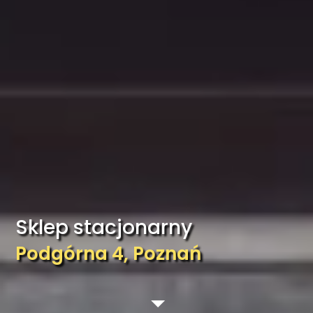
Sklep stacjonarny
Podgórna 4, Poznań