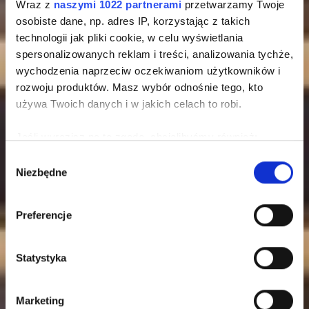
Wraz z
naszymi 1022 partnerami
przetwarzamy Twoje
osobiste dane, np. adres IP, korzystając z takich
technologii jak pliki cookie, w celu wyświetlania
spersonalizowanych reklam i treści, analizowania tychże,
wychodzenia naprzeciw oczekiwaniom użytkowników i
rozwoju produktów. Masz wybór odnośnie tego, kto
używa Twoich danych i w jakich celach to robi.
Jeśli wyrazisz na to zgodę, chcielibyśmy również:
Gromadzić dane dotyczące Twojej lokalizacji
Wybór
Niezbędne
geograficznej z dokładnością nawet do kilku metrów
zgody
Identyfikować Twoje urządzenie, aktywnie analizując
charakteryzującego je zbiory danych (fingerprinting,
Preferencje
czyli wirtualny odcisk palca)
Dowiedz się więcej odnośnie tego, jak Twoje osobiste
Statystyka
dane są przetwarzane oraz ustaw własne preferencje w
sekcji szczegółów
. W Deklaracji plików cookie możesz
zmienić lub wycofać swoją zgodę w dowolnej chwili.
Marketing