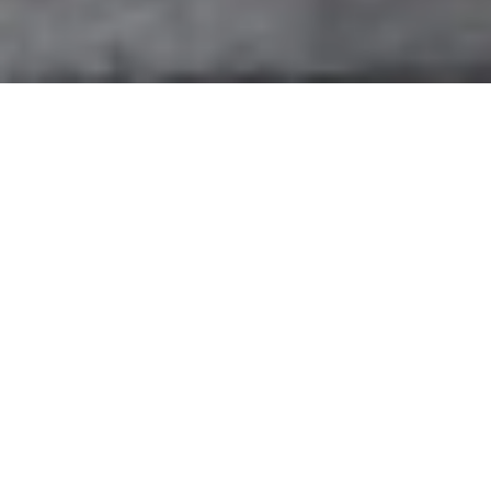
MILER SPIRITS & STYLE
Uwaga! Prosimy o rezerwację wizyty!
We wszystkie soboty i w godzinach popołudniowych w
dni robocze odwiedza nas wielu klientów. Kiedy wszyscy
styliści są zajęci, do sklepu na piętrze zapraszamy
wyłącznie osoby z rezerwacją, która jest
niezobowiązująca i umówić ją można pod numerem
735
976 323
.