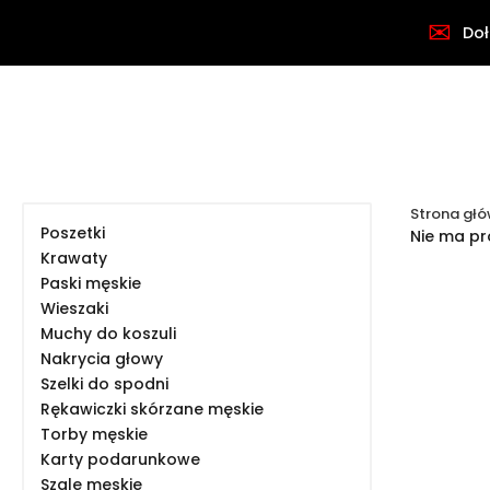
✉
Doł
Strona gł
Poszetki
Nie ma pro
Krawaty
Paski męskie
Wieszaki
Muchy do koszuli
Nakrycia głowy
Szelki do spodni
Rękawiczki skórzane męskie
Torby męskie
Karty podarunkowe
Szale męskie