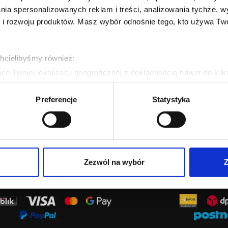
lania spersonalizowanych reklam i treści, analizowania tychże,
 rozwoju produktów. Masz wybór odnośnie tego, kto używa Twoi
chcielibyśmy również:
e Twojej lokalizacji geograficznej z dokładnością nawet do kil
dzenie, aktywnie analizując charakteryzującego je zbiory danych 
Preferencje
Statystyka
 tego, jak Twoje osobiste dane są przetwarzane oraz ustaw wła
plików cookie możesz zmienić lub wycofać swoją zgodę w dowolne
do spersonalizowania treści i reklam, aby oferować funkcje sp
ormacje o tym, jak korzystasz z naszej witryny, udostępniamy p
Zezwól na wybór
Z
Partnerzy mogą połączyć te informacje z innymi danymi otrzym
nia z ich usług.