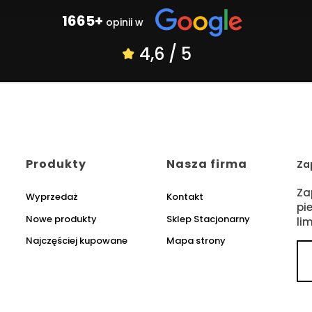
1665+
opinii w
4,6 / 5
Produkty
Nasza firma
Za
Za
Wyprzedaż
Kontakt
pi
Nowe produkty
Sklep Stacjonarny
li
Najczęściej kupowane
Mapa strony