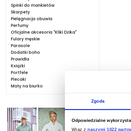
Spinki do mankietów
Skarpety
Pielęgnacja obuwia
Perfumy
Oficjalne akcesoria "Kliki Dzika"
Fulary męskie
Parasole
Dodatki boho
Prawidła
Książki
Portfele
Plecaki
Maty na biurko
Zgoda
Odpowiedzialne wykorzysta
Wraz z
naszymi 1022 partn