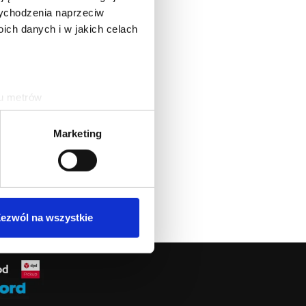
 wychodzenia naprzeciw
ch danych i w jakich celach
ku metrów
(fingerprinting, czyli
Marketing
sne preferencje w
sekcji
j chwili.
ołecznościowe i analizować
artnerom społecznościowym,
ezwól na wszystkie
anymi od Ciebie lub