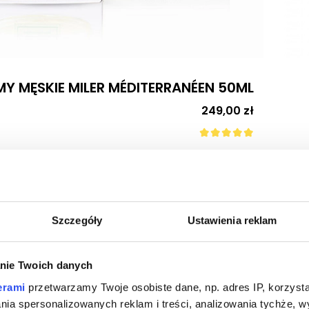
MY MĘSKIE MILER MÉDITERRANÉEN 50ML
Cena
249,00 zł
Szczegóły
Ustawienia reklam
Perfumy
nie Twoich danych
erami
przetwarzamy Twoje osobiste dane, np. adres IP, korzystaj
my męskie MILER Menswear to eleganck
lania spersonalizowanych reklam i treści, analizowania tychże,