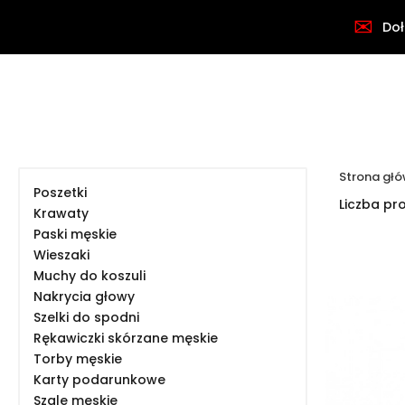
✉
Doł
Strona gł
Poszetki
Liczba pr
Krawaty
Paski męskie
Wieszaki
Muchy do koszuli
Nakrycia głowy
Szelki do spodni
Rękawiczki skórzane męskie
Torby męskie
Karty podarunkowe
Szale męskie