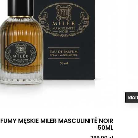
BEST
FUMY MĘSKIE MILER MASCULINITÉ NOIR
50ML
Cena
299,00 zł