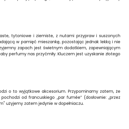
aste, tytoniowe i ziemiste, z nutami przypraw i suszonych
dającą w pamięć mieszankę, pozostając jednak lekką i nie
Przyjemny zapach jest świetnym dodatkiem, zapewniającym
k, aby perfumy nas przyćmiły. Kluczem jest uzyskanie złotego
chodzi o to wyjątkowe akcesorium. Przypominamy zatem, że
pochodzi od francuskiego „par fumée” (dosłownie: „przez
um" użyjemy zatem jedynie w dopełniaczu.