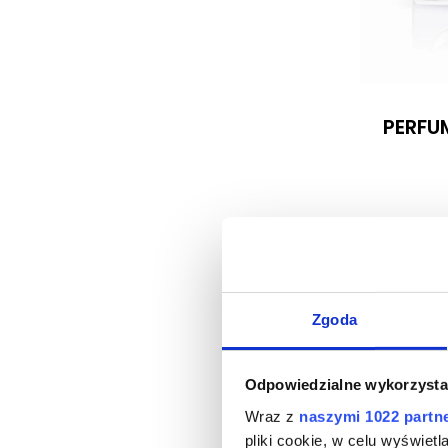
PERFU
Zgoda
Odpowiedzialne wykorzysta
Wraz z
naszymi 1022 partn
Perfu
pliki cookie, w celu wyświet