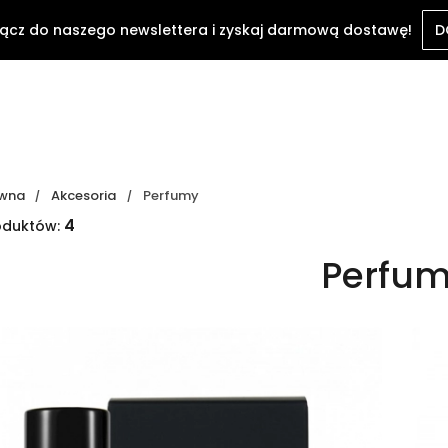
ącz do naszego newslettera i zyskaj darmową dostawę!
D
ówna
Akcesoria
Perfumy
4
oduktów:
Perfu