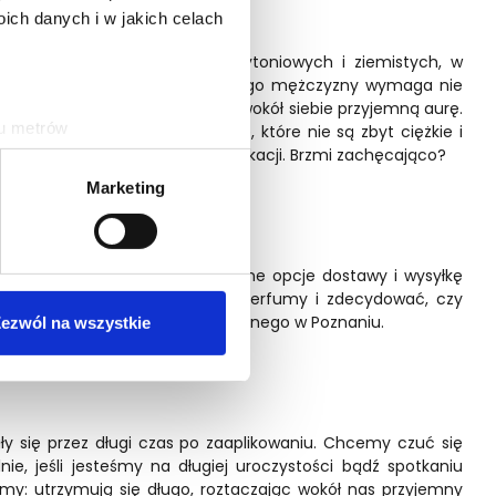
ch danych i w jakich celach
nkę zapachów skórzastych, tytoniowych i ziemistych, w
ją prezencję. Kreacja eleganckiego mężczyzny wymaga nie
ewnie, komfortowo i roztaczać wokół siebie przyjemną aurę.
ku metrów
 Dobre perfumy męskie to te, które nie są zbyt ciężkie i
się przed długi czas po ich aplikacji. Brzmi zachęcająco?
(fingerprinting, czyli
Marketing
sne preferencje w
sekcji
j chwili.
stko! Nasz sklep oferuje wygodne opcje dostawy i wysyłkę
ołecznościowe i analizować
śli chciałbyś powąchać nasze perfumy i zdecydować, czy
artnerom społecznościowym,
 Cię do naszego sklepu stacjonarnego w Poznaniu.
ezwól na wszystkie
anymi od Ciebie lub
y się przez długi czas po zaaplikowaniu. Chcemy czuć się
ie, jeśli jesteśmy na długiej uroczystości bądź spotkaniu
my: utrzymują się długo, roztaczając wokół nas przyjemny