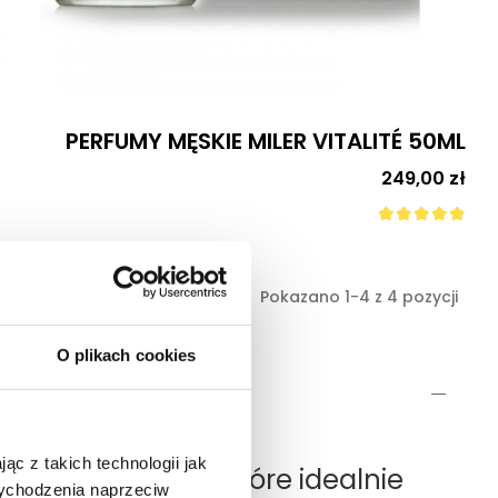
PERFUMY MĘSKIE MILER VITALITÉ 50ML
Cena
249,00 zł
Pokazano 1-4 z 4 pozycji
O plikach cookies
ąc z takich technologii jak
ie akcesorium, które idealnie
 wychodzenia naprzeciw