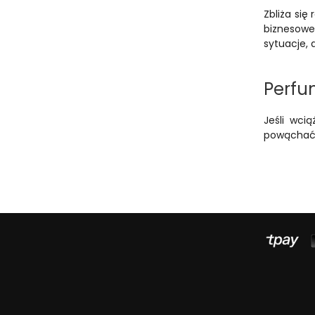
Zbliża się
biznesowe
sytuacje, 
Perfu
Jeśli wci
powąchać 