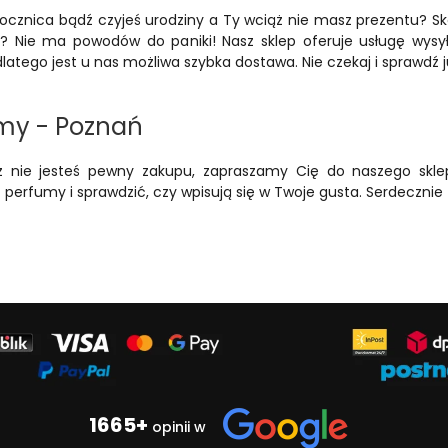
 rocznica bądź czyjeś urodziny a Ty wciąż nie masz prezentu? S
? Nie ma powodów do paniki! Nasz sklep oferuje usługę wys
dlatego jest u nas możliwa szybka dostawa. Nie czekaj i sprawdź j
my - Poznań
ąż nie jesteś pewny zakupu, zapraszamy Cię do naszego skl
perfumy i sprawdzić, czy wpisują się w Twoje gusta. Serdecznie
1665+
opinii w