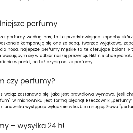
dniejsze perfumy
jsze perfumy według nas, to te przedstawiające zapachy skórz
oskonale komponują się one ze sobą, tworząc wyjątkową, zapa
la nosa. Najlepsze perfumy męskie to te oferujące balans. 
i wpisującym się w odbiór naszej prezencji. Nikt nie chce jedna
rafienie w punkt, co też czynią nasze perfumy.
m czy perfumy?
as wciąż zastanawia się, jaka jest prawidłowa wymowa, jeśli 
rfum" w mianowniku jest formą błędną! Rzeczownik „perfumy” 
 mianowniku występuje wyłącznie w liczbie mnogiej. Słowa "perf
my – wysyłka 24 h!