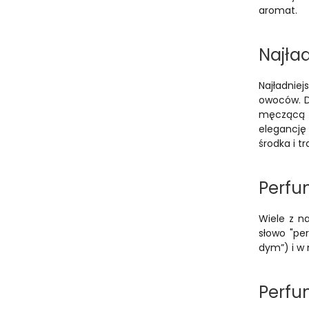
aromat.
Najła
Najładnie
owoców. D
męczącą d
elegancję 
środka i t
Perfu
Wiele z n
słowo "pe
dym”) i w
Perfu