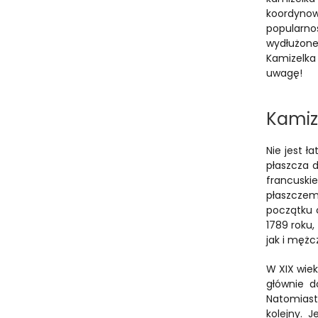
koordynow
popularnoś
wydłużone
Kamizelka
uwagę!
Kamiz
Nie jest ł
płaszcza d
francuskie
płaszczem 
początku c
1789 roku,
jak i mężc
W XIX wiek
głównie d
Natomiast 
kolejny. 