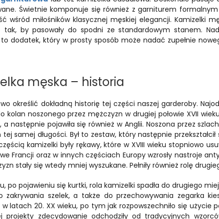
ane. Świetnie komponuje się również z garniturem formalnym i
ć wśród miłośników klasycznej męskiej elegancji. Kamizelki męs
 tak, by pasowały do spodni ze standardowym stanem. Nadaj
 to dodatek, który w prosty sposób może nadać zupełnie nowego
elka męska – historia
atwo określić dokładną historię tej części naszej garderoby. Naj
o kolan noszonego przez mężczyzn w drugiej połowie XVII wieku,
, a następnie pojawiła się również w Anglii. Noszona przez szlac
tej samej długości. Był to zestaw, który następnie przekształcił
zęścią kamizelki były rękawy, które w XVIII wieku stopniowo us
 we Francji oraz w innych częściach Europy wzrosły nastroje an
zyzn stały się wtedy mniej wyszukane. Pełniły również rolę drug
u, po pojawieniu się kurtki, rola kamizelki spadła do drugiego mie
o zakrywania szelek, a także do przechowywania zegarka kie
w latach 20. XX wieku, po tym jak rozpowszechniło się użycie pa
Jej projekty zdecydowanie odchodziły od tradycyjnych wzorc