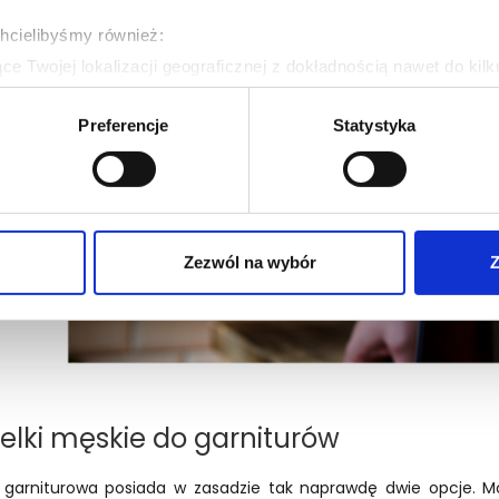
chcielibyśmy również:
e Twojej lokalizacji geograficznej z dokładnością nawet do kil
dzenie, aktywnie analizując charakteryzującego je zbiory danych 
Preferencje
Statystyka
 tego, jak Twoje osobiste dane są przetwarzane oraz ustaw wła
plików cookie możesz zmienić lub wycofać swoją zgodę w dowolne
do spersonalizowania treści i reklam, aby oferować funkcje sp
ormacje o tym, jak korzystasz z naszej witryny, udostępniamy p
Zezwól na wybór
Z
Partnerzy mogą połączyć te informacje z innymi danymi otrzym
nia z ich usług.
elki męskie do garniturów
 garniturowa posiada w zasadzie tak naprawdę dwie opcje. M