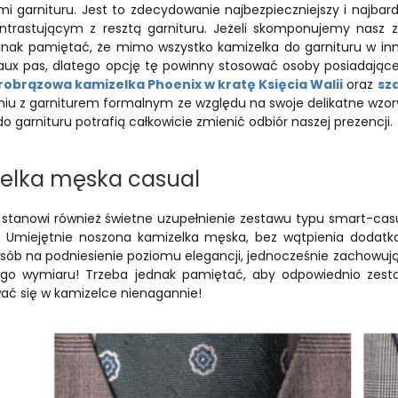
 garnituru. Jest to zdecydowanie najbezpieczniejszy i najbard
ontrastującym z resztą garnituru. Jeżeli skomponujemy nasz z
dnak pamiętać, że mimo wszystko kamizelka do garnituru w inn
 faux pas, dlatego opcję tę powinny stosować osoby posiadające
robrązowa kamizelka Phoenix w kratę Księcia Walii
oraz
sza
iu z garniturem formalnym ze względu na swoje delikatne wzory 
do garnituru potrafią całkowicie zmienić odbiór naszej prezencji.
elka męska casual
 stanowi również świetne uzupełnienie zestawu typu smart-cas
 Umiejętnie noszona kamizelka męska, bez wątpienia dodatkow
osób na podniesienie poziomu elegancji, jednocześnie zachowuj
go wymiaru! Trzeba jednak pamiętać, aby odpowiednio zestawi
ać się w kamizelce nienagannie!