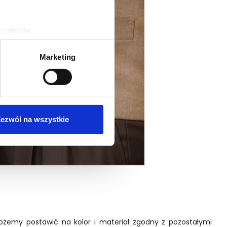
ku metrów
(fingerprinting, czyli
Marketing
sne preferencje w
sekcji
j chwili.
ołecznościowe i analizować
artnerom społecznościowym,
ezwól na wszystkie
anymi od Ciebie lub
ożemy postawić na kolor i materiał zgodny z pozostałymi