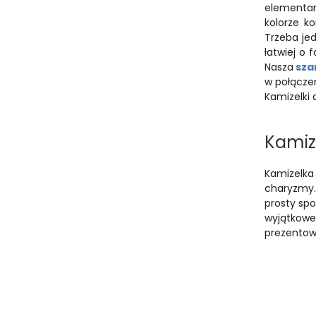
elementami
kolorze k
Trzeba je
łatwiej o
Nasza
sza
w połączen
Kamizelki 
Kamiz
Kamizelka
charyzmy.
prosty sp
wyjątkowe
prezentow