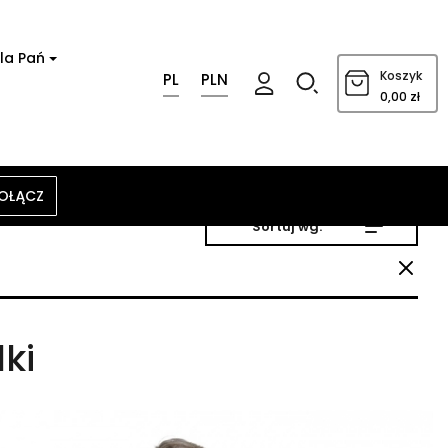
la Pań
0
Koszyk
PL
PLN
0,00 zł
OŁĄCZ
Sortuj wg:
ki