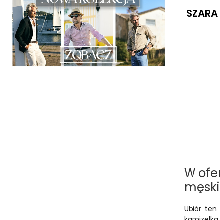
SZARA 
W ofe
męskie
Ubiór te
kamizelk