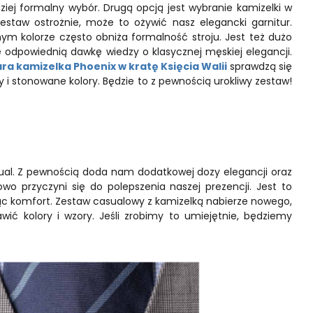
ziej formalny wybór. Drugą opcją jest wybranie kamizelki w
estaw ostrożnie, może to ożywić nasz elegancki garnitur.
ym kolorze często obniża formalność stroju. Jest też dużo
 odpowiednią dawkę wiedzy o klasycznej męskiej elegancji.
ra kamizelka Phoenix w kratę Księcia Walii
sprawdzą się
i stonowane kolory. Będzie to z pewnością urokliwy zestaw!
ual. Z pewnością doda nam dodatkowej dozy elegancji oraz
o przyczyni się do polepszenia naszej prezencji. Jest to
ąc komfort. Zestaw casualowy z kamizelką nabierze nowego,
ć kolory i wzory. Jeśli zrobimy to umiejętnie, będziemy