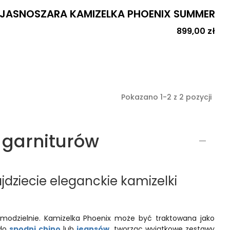
JASNOSZARA KAMIZELKA PHOENIX SUMMER
Cena
899,00 zł
Pokazano 1-2 z 2 pozycji
 garniturów
jdziecie eleganckie kamizelki
samodzielnie. Kamizelka Phoenix może być traktowana jako
 do
spodni chino
lub
jeansów
, tworząc wyjątkowe zestawy