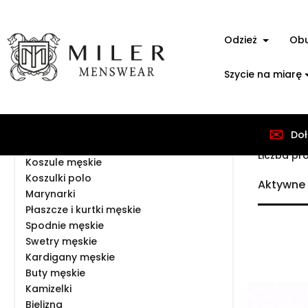
Odzież
Ob
Szycie na miarę
✉
Doł
Strona gł
Garnitury
Liczba pr
Koszule męskie
Koszulki polo
Aktywne f
Marynarki
Płaszcze i kurtki męskie
Spodnie męskie
Swetry męskie
Kardigany męskie
Buty męskie
Kamizelki
Bielizna