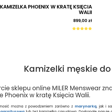
KAMIZELKA PHOENIX W KRATĘ KSIĘCIA
WALII
Cena
899,00 zł
Kamizelki męskie do
rcie sklepu online MILER Menswear zna
 Phoenix w kratę Księcia Walii.
n nosić można z powodzeniem zarówno z
marynarką
, jak i 
a
garniturowa
lub też kamizelka casualowa. Doskonale pasuje