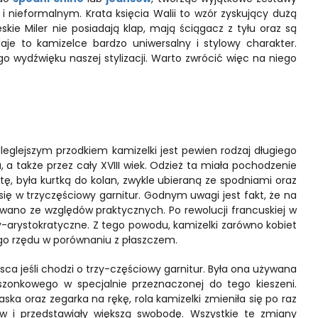
 nieformalnym. Krata księcia Walii to wzór zyskujący dużą
kie Miler nie posiadają klap, mają ściągacz z tyłu oraz są
e to kamizelce bardzo uniwersalny i stylowy charakter.
 wydźwięku naszej stylizacji. Warto zwrócić więc na niego
odleglejszym przodkiem kamizelki jest pewien rodzaj długiego
 a także przez cały XVIII wiek. Odzież ta miała pochodzenie
htę, była kurtką do kolan, zwykle ubieraną ze spodniami oraz
 się w trzyczęściowy garnitur. Godnym uwagi jest fakt, że na
uwano ze względów praktycznych. Po rewolucji francuskiej w
ty-arystokratyczne. Z tego powodu, kamizelki zarówno kobiet
iego rzędu w porównaniu z płaszczem.
jsca jeśli chodzi o trzy-częściowy garnitur. Była ona używana
szonkowego w specjalnie przeznaczonej do tego kieszeni.
ska oraz zegarka na rękę, rola kamizelki zmieniła się po raz
ów i przedstawiały większą swobodę. Wszystkie te zmiany