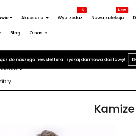
-%
New
uwie
Akcesoria
Wyprzedaż
Nowa kolekcja
D
Blog
O nas
ącz do naszego newslettera i zyskaj darmową dostawę!
ówna
Odzież
Kamizelki
D
2
oduktów:
iltry
Kamizel