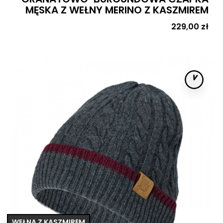
MĘSKA Z WEŁNY MERINO Z KASZMIREM
Cena
229,00 zł
WEŁNA Z KASZMIREM