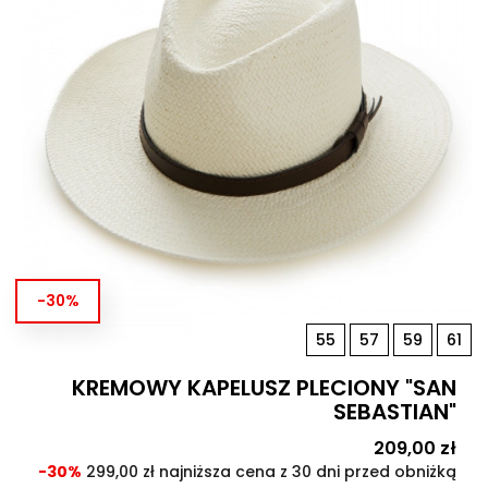
-30%
55
57
59
61
KREMOWY KAPELUSZ PLECIONY "SAN
SEBASTIAN"
Cena
209,00 zł
Cen
pod
-30%
299,00 zł najniższa cena z 30 dni przed obniżką