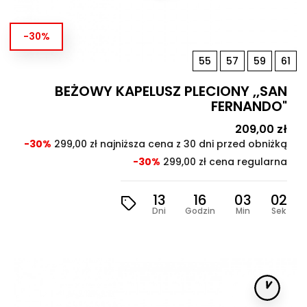
-30%
55
57
59
61
BEŻOWY KAPELUSZ PLECIONY ,,SAN
FERNANDO"
Cena
209,00 zł
Cen
pod
-30%
299,00 zł najniższa cena z 30 dni przed obniżką
-30%
299,00 zł cena regularna
13
16
03
00
Dni
Godzin
Min
Sek