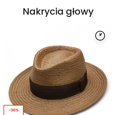
Nakrycia głowy
KOLOR

RODZAJ

CENA

-30%