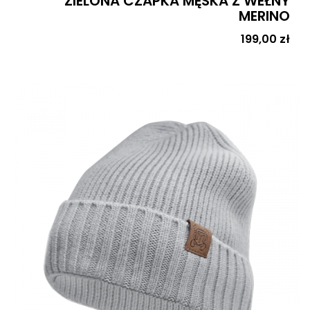
ZIELONA CZAPKA MĘSKA Z WEŁNY
MERINO
Cena
199,00 zł