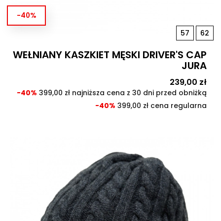
-40%
57
62
WEŁNIANY KASZKIET MĘSKI DRIVER'S CAP
JURA
Cena
239,00 zł
Cen
pod
-40%
399,00 zł najniższa cena z 30 dni przed obniżką
-40%
399,00 zł cena regularna