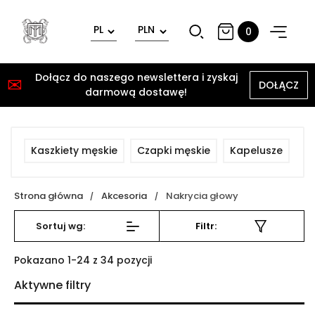
0
Dołącz do naszego newslettera i zyskaj
✉
DOŁĄCZ
darmową dostawę!
Kaszkiety męskie
Czapki męskie
Kapelusze
Strona główna
Akcesoria
Nakrycia głowy
Sortuj wg:
Filtr:
Wyczyść wszystko
Pokazano 1-24 z 34 pozycji
Aktywne filtry
ROZMIAR
