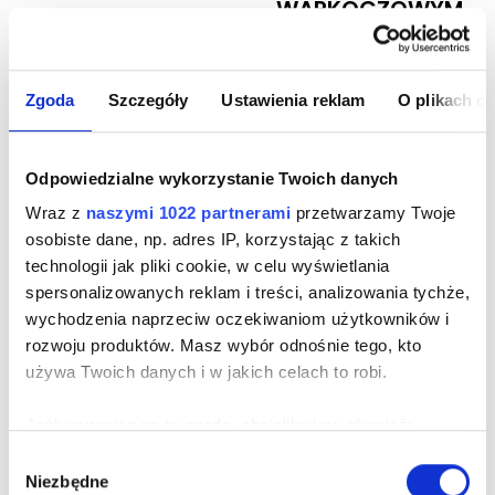
WARKOCZOWYM
Cena
199,00 zł
Zgoda
Szczegóły
Ustawienia reklam
O plikach c
Odpowiedzialne wykorzystanie Twoich danych
Wraz z
naszymi 1022 partnerami
przetwarzamy Twoje
osobiste dane, np. adres IP, korzystając z takich
technologii jak pliki cookie, w celu wyświetlania
spersonalizowanych reklam i treści, analizowania tychże,
wychodzenia naprzeciw oczekiwaniom użytkowników i
rozwoju produktów. Masz wybór odnośnie tego, kto
używa Twoich danych i w jakich celach to robi.
Jeśli wyrazisz na to zgodę, chcielibyśmy również:
Gromadzić dane dotyczące Twojej lokalizacji
Wybór
Niezbędne
geograficznej z dokładnością nawet do kilku metrów
zgody