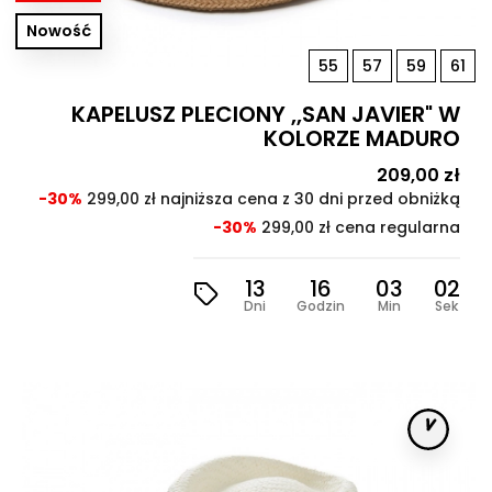
Nowość
55
57
59
61
KAPELUSZ PLECIONY ,,SAN JAVIER" W
KOLORZE MADURO
Cena
209,00 zł
Cen
pod
-30%
299,00 zł najniższa cena z 30 dni przed obniżką
-30%
299,00 zł cena regularna
13
16
03
00
Dni
Godzin
Min
Sek