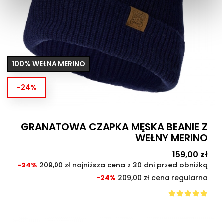
100% WEŁNA MERINO
-24%
GRANATOWA CZAPKA MĘSKA BEANIE Z
WEŁNY MERINO
Cena
159,00 zł
Cen
pod
-24%
209,00 zł najniższa cena z 30 dni przed obniżką
-24%
209,00 zł cena regularna