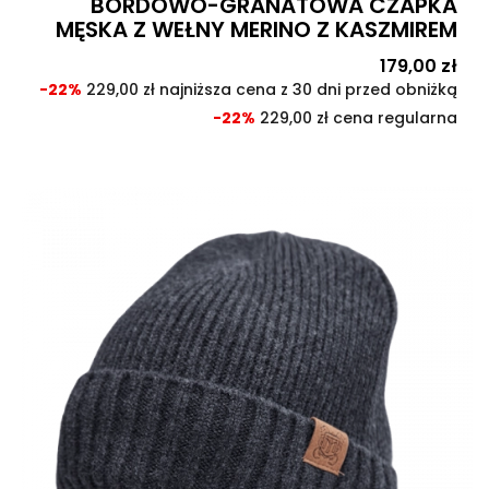
BORDOWO-GRANATOWA CZAPKA
MĘSKA Z WEŁNY MERINO Z KASZMIREM
Cena
179,00 zł
Cen
pod
-22%
229,00 zł najniższa cena z 30 dni przed obniżką
-22%
229,00 zł cena regularna