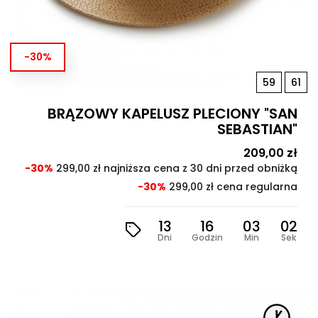
-30%
59
61
BRĄZOWY KAPELUSZ PLECIONY "SAN
SEBASTIAN"
Cena
209,00 zł
Cen
pod
-30%
299,00 zł najniższa cena z 30 dni przed obniżką
-30%
299,00 zł cena regularna
13
16
03
00
Dni
Godzin
Min
Sek