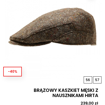
-40%
56
57
BRĄZOWY KASZKIET MĘSKI Z
NAUSZNIKAMI HIRTA
Cena
239,00 zł
Cen