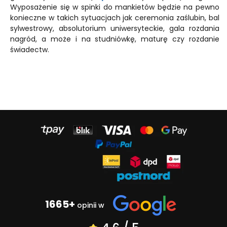
Wyposażenie się w spinki do mankietów będzie na pewno
konieczne w takich sytuacjach jak ceremonia zaślubin, bal
sylwestrowy, absolutorium uniwersyteckie, gala rozdania
nagród, a może i na studniówkę, maturę czy rozdanie
świadectw.
1665+
opinii w