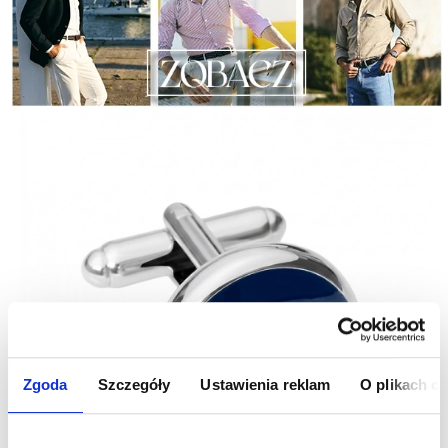
Zgoda
Szczegóły
Ustawienia reklam
O plikach c