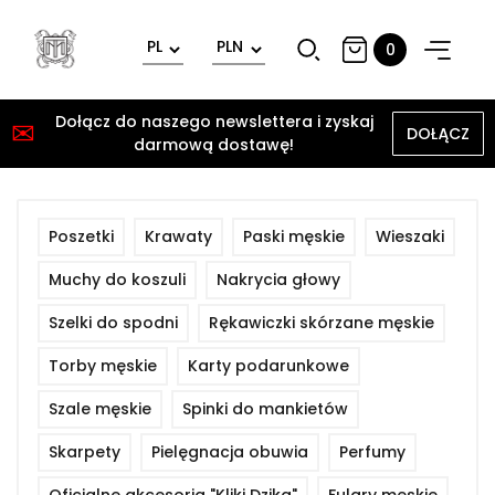
0
Dołącz do naszego newslettera i zyskaj
✉
DOŁĄCZ
darmową dostawę!
Poszetki
Krawaty
Paski męskie
Wieszaki
Muchy do koszuli
Nakrycia głowy
Szelki do spodni
Rękawiczki skórzane męskie
Torby męskie
Karty podarunkowe
Szale męskie
Spinki do mankietów
Skarpety
Pielęgnacja obuwia
Perfumy