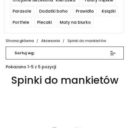
Oficjalne akcesoria "Kliki Dzika"
Fulary męskie
Parasole
Dodatki boho
Prawidła
Książki
Portfele
Plecaki
Maty na biurko
Strona główna
Akcesoria
Spinki do mankietów
Sortuj wg:
Pokazano 1-5 z 5 pozycji
Spinki do mankietów