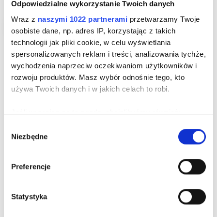
Odpowiedzialne wykorzystanie Twoich danych
Wraz z
naszymi 1022 partnerami
przetwarzamy Twoje
Nowość
osobiste dane, np. adres IP, korzystając z takich
technologii jak pliki cookie, w celu wyświetlania
spersonalizowanych reklam i treści, analizowania tychże,
SPINKI OKRĄGŁE GRANATOWO-CZARNE
wychodzenia naprzeciw oczekiwaniom użytkowników i
Cena
249,00 zł
rozwoju produktów. Masz wybór odnośnie tego, kto
używa Twoich danych i w jakich celach to robi.
Jeśli wyrazisz na to zgodę, chcielibyśmy również:
Gromadzić dane dotyczące Twojej lokalizacji
Wybór
Niezbędne
geograficznej z dokładnością nawet do kilku metrów
zgody
Identyfikować Twoje urządzenie, aktywnie analizując
charakteryzującego je zbiory danych (fingerprinting,
Preferencje
czyli wirtualny odcisk palca)
Dowiedz się więcej odnośnie tego, jak Twoje osobiste
Statystyka
dane są przetwarzane oraz ustaw własne preferencje w
sekcji szczegółów
. W Deklaracji plików cookie możesz