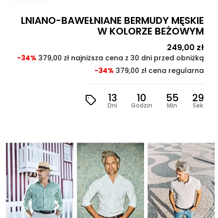
LNIANO-BAWEŁNIANE BERMUDY MĘSKIE
W KOLORZE BEŻOWYM
Cena
249,00 zł
Cen
pod
-34%
379,00 zł najniższa cena z 30 dni przed obniżką
-34%
379,00 zł cena regularna
13
10
55
28
Dni
Godzin
Min
Sek