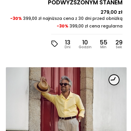
PODWYŻSZONYM STANEM
Cena
279,00 zł
Cen
pod
-30%
399,00 zł najniższa cena z 30 dni przed obniżką
-30%
399,00 zł cena regularna
13
10
55
28
Dni
Godzin
Min
Sek