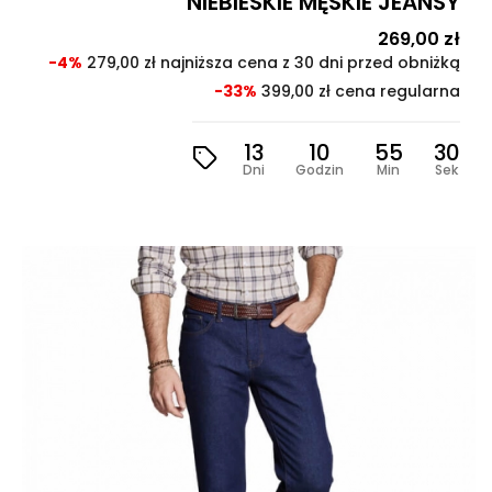
NIEBIESKIE MĘSKIE JEANSY
Cena
269,00 zł
Cen
pod
-4%
279,00 zł najniższa cena z 30 dni przed obniżką
-33%
399,00 zł cena regularna
13
10
55
29
Dni
Godzin
Min
Sek