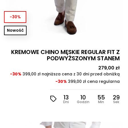

-30%
CENA

Nowość
KREMOWE CHINO MĘSKIE REGULAR FIT Z
PODWYŻSZONYM STANEM
Cena
279,00 zł
Cen
pod
-30%
399,00 zł najniższa cena z 30 dni przed obniżką
-30%
399,00 zł cena regularna
13
10
55
28
Dni
Godzin
Min
Sek