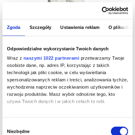
Zgoda
Szczegóły
Ustawienia reklam
O plikach c
Odpowiedzialne wykorzystanie Twoich danych
Wraz z
naszymi 1022 partnerami
przetwarzamy Twoje
osobiste dane, np. adres IP, korzystając z takich
technologii jak pliki cookie, w celu wyświetlania
spersonalizowanych reklam i treści, analizowania tychże,
-30%
wychodzenia naprzeciw oczekiwaniom użytkowników i
rozwoju produktów. Masz wybór odnośnie tego, kto
używa Twoich danych i w jakich celach to robi.
BIAŁE MĘSKIE SPODNIE CHINO
Cena
279,00 zł
Cen
Jeśli wyrazisz na to zgodę, chcielibyśmy również:
pod
-30%
399,00 zł najniższa cena z 30 dni przed obniżką
Gromadzić dane dotyczące Twojej lokalizacji
Wybór
-30%
399,00 zł cena regularna
Niezbędne
geograficznej z dokładnością nawet do kilku metrów
zgody