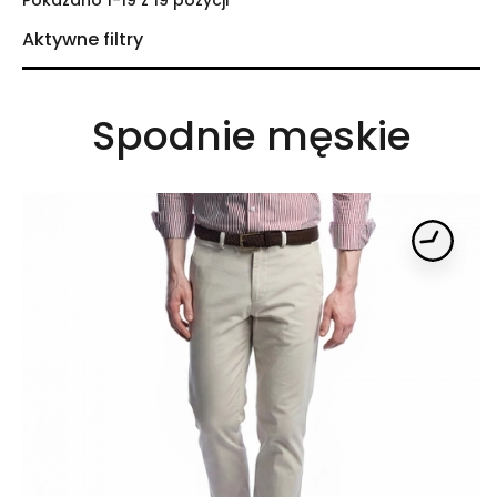
Pokazano 1-19 z 19 pozycji
Aktywne filtry
KATEGORIE

Spodnie męskie
ROZMIAR - JEANSY

ROZMIAR

ROZMIAR

KOLOR

MATERIAŁ