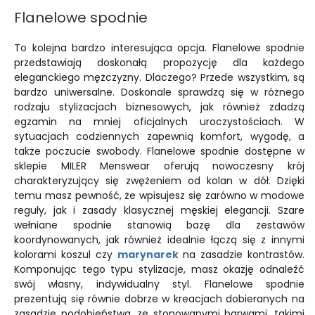
Flanelowe spodnie
To kolejna bardzo interesująca opcja. Flanelowe spodnie
przedstawiają doskonałą propozycję dla każdego
eleganckiego mężczyzny. Dlaczego? Przede wszystkim, są
bardzo uniwersalne. Doskonale sprawdzą się w różnego
rodzaju stylizacjach biznesowych, jak również zdadzą
egzamin na mniej oficjalnych uroczystościach. W
sytuacjach codziennych zapewnią komfort, wygodę, a
także poczucie swobody. Flanelowe spodnie dostępne w
sklepie MILER Menswear oferują nowoczesny krój
charakteryzujący się zwężeniem od kolan w dół. Dzięki
temu masz pewność, że wpisujesz się zarówno w modowe
reguły, jak i zasady klasycznej męskiej elegancji. Szare
wełniane spodnie stanowią bazę dla zestawów
koordynowanych, jak również idealnie łączą się z innymi
kolorami koszul czy
marynarek
na zasadzie kontrastów.
Komponując tego typu stylizacje, masz okazję odnaleźć
swój własny, indywidualny styl. Flanelowe spodnie
prezentują się równie dobrze w kreacjach dobieranych na
zasadzie podobieństwa, ze stonowanymi barwami, takimi