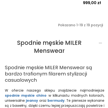
Cena
999,00 zł
Pokazano 1-19 z 19 pozycji
Spodnie męskie MILER
Menswear
Spodnie męskie MILER Menswear są
bardzo trafionym filarem stylizacji
casualowych
W ofercie naszego sklepu znajdziecie najmodniejsze
spodnie męskie chino
w kilkunastu modnych kolorach,
uniwersalne
jeansy
oraz
bermudy
. Te pierwsze wykonane
są z bawełny, dzięki czemu lepiej przepuszczają powietrze i