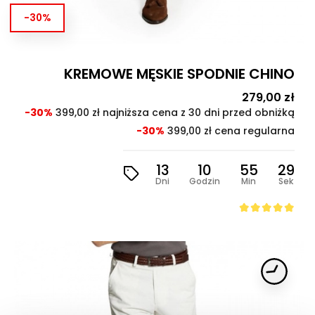
-30%
KREMOWE MĘSKIE SPODNIE CHINO
Cena
279,00 zł
Cen
pod
-30%
399,00 zł najniższa cena z 30 dni przed obniżką
-30%
399,00 zł cena regularna
13
10
55
28
Dni
Godzin
Min
Sek