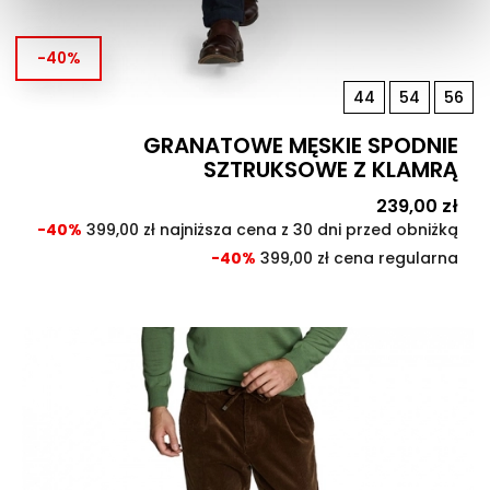
-40%
44
54
56
GRANATOWE MĘSKIE SPODNIE
SZTRUKSOWE Z KLAMRĄ
Cena
239,00 zł
Cen
pod
-40%
399,00 zł najniższa cena z 30 dni przed obniżką
-40%
399,00 zł cena regularna