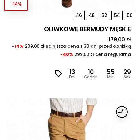
-14%
46
48
52
54
56
OLIWKOWE BERMUDY MĘSKIE
Cena
179,00 zł
Cen
pod
-14%
209,00 zł najniższa cena z 30 dni przed obniżką
-40%
299,00 zł cena regularna
13
10
55
28
Dni
Godzin
Min
Sek