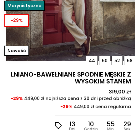
Marynistyczna
-29%
Nowość
44
50
52
58
LNIANO-BAWEŁNIANE SPODNIE MĘSKIE Z
WYSOKIM STANEM
Cena
319,00 zł
Cen
pod
-29%
449,00 zł najniższa cena z 30 dni przed obniżką
-29%
449,00 zł cena regularna
13
10
55
28
Dni
Godzin
Min
Sek