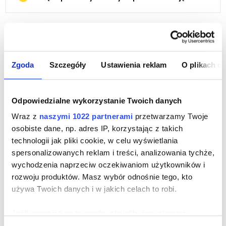
4 inne produkty z tej samej
kategorii:
Zgoda
Szczegóły
Ustawienia reklam
O plikach c
Odpowiedzialne wykorzystanie Twoich danych
Wraz z
naszymi 1022 partnerami
przetwarzamy Twoje
osobiste dane, np. adres IP, korzystając z takich
technologii jak pliki cookie, w celu wyświetlania
spersonalizowanych reklam i treści, analizowania tychże,
wychodzenia naprzeciw oczekiwaniom użytkowników i
rozwoju produktów. Masz wybór odnośnie tego, kto
używa Twoich danych i w jakich celach to robi.
Jeśli wyrazisz na to zgodę, chcielibyśmy również: