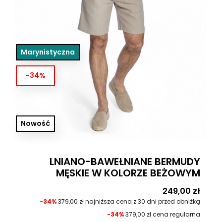
Marynistyczna
-34%
Nowość
LNIANO-BAWEŁNIANE BERMUDY
MĘSKIE W KOLORZE BEŻOWYM
Cena
249,00 zł
-34%
379,00 zł najniższa cena z 30 dni przed obniżką
-34%
379,00 zł cena regularna