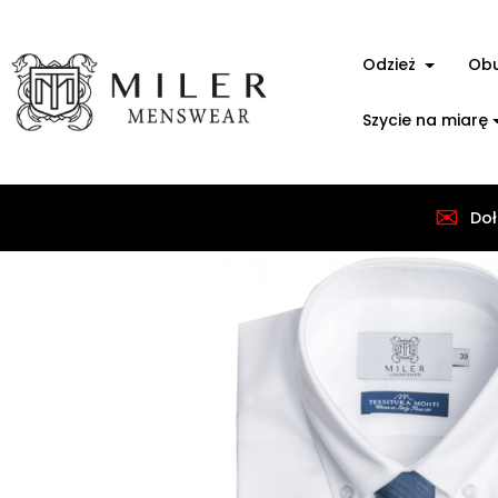
Odzież
Ob
Szycie na miarę
✉
Strona główna
Odzież
Koszule męskie
Kosz
Doł