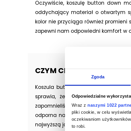
Oczywiście, koszulę button down moż
oddychający materiał o otwartym sp
kolor nie przyciąga również promieni 
zapewni nam odpowiedni komfort w ci
CZYM CHARAKTERYZUJE S
Zgoda
Koszula button down MILER Menswear 
sprawia, że doskonale wpasowuje 
Odpowiedzialne wykorzysta
zapomnieliśmy również o detalach, t
Wraz z
naszymi 1022 partn
pliki cookie, w celu wyświet
odporna na przetarcia oraz wszelkie
oczekiwaniom użytkowników i
najwyższą jakość. Wytrzymała koszula 
to robi.