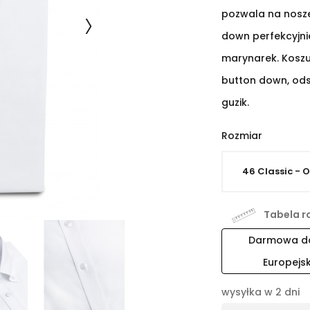
pozwala na noszen
down perfekcyjni
marynarek. Koszul
button down, ods
guzik.
Rozmiar
Tabela r
Darmowa dos
Europejs
wysyłka w 2 dni