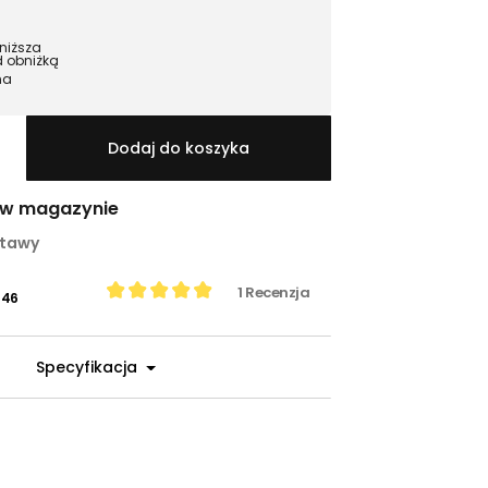
jniższa
d obniżką
na
Dodaj do koszyka
i w magazynie
stawy
1
Recenzja
-46
Specyfikacja