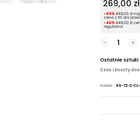
269,00 zł
-40%
449,00 zł na
cena z 30 dni prze
-40%
449,00 zł ce
regularna
-
+
Ostatnie sztuk
Czas i koszty do
Indeks
KS-72-2-CL