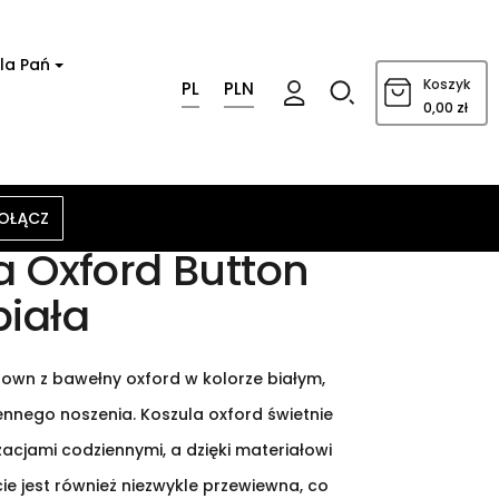
la Pań
0
Koszyk
PL
PLN
0,00 zł
OŁĄCZ
a Oxford Button
iała
own z bawełny oxford w kolorze białym,
ennego noszenia. Koszula oxford świetnie
zacjami codziennymi, a dzięki materiałowi
ie jest również niezwykle przewiewna, co