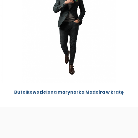
Butelkowozielona marynarka Madeira w kratę