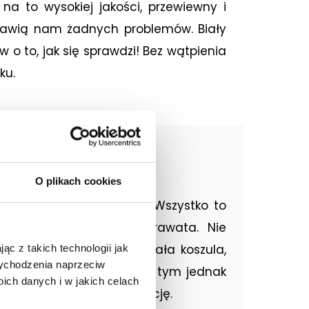
na to wysokiej jakości, przewiewny i
prawią nam żadnych problemów. Biały
 o to, jak się sprawdzi! Bez wątpienia
ku.
?
O plikach cookies
nkiet zapinany na guzik. Wszystko to
wdza się noszona bez krawata. Nie
. Jest to bardzo wytrzymała koszula,
ąc z takich technologii jak
 wychodzenia naprzeciw
yczność, prezentując przy tym jednak
ch danych i w jakich celach
bez stresu o naszą prezencję.