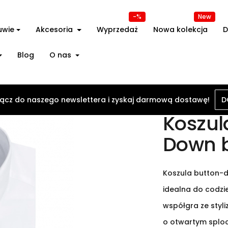
-%
New
uwie
Akcesoria
Wyprzedaż
Nowa kolekcja
D
Blog
O nas
ula Oxford Button Down biała
ącz do naszego newslettera i zyskaj darmową dostawę!
D
Koszul
Down b
Koszula button-d
idealna do codzi
współgra ze styli
o otwartym sploc