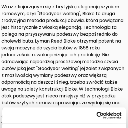
Wraz z kojarzącym się z brytyjską elegancją szyciem
ramowym, czyli "Goodyear welting", Blake to druga
tradycyjna metoda produkcji obuwia, która powiązana
jest historycznie z włoską elegancją. Technologia ta
polega na przyszywaniu podeszwy bezpośrednio do
cholewki buta. Lyman Reed Blake otrzymał patent na
swoją maszynę do szycia butów w 1858 roku
jednocześnie rewolucjonizując ich produkcję. Nie
odmawiając najbardziej prestiżowej metodzie szycia
butów jaką jest "Goodyear welting" jej zalet związanych
z możliwością wymiany podeszwy oraz większą
odpornością na deszcz i śnieg, trzeba zwrócić także
uwagę na zalety konstrukcji Blake. W technologii Blake
otok podeszwy jest nieco mniejszy niż w przypadku
butów szytych ramowo sprawiając, że wydają się one
mniejsze. Podeszwa typu Blake jest także bardzo
elastyczna, przez co zaskarbia sobie miłośników
wygodą noszenia. Przez powyższe właściwości,