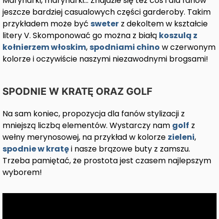
Marynarki, marynarki… Znajdzie się też coś i dla fanów
jeszcze bardziej casualowych części garderoby. Takim
przykładem może być
sweter
z dekoltem w kształcie
litery V. Skomponować go można z białą
koszulą z
kołnierzem włoskim
,
spodniami chino
w czerwonym
kolorze i oczywiście naszymi niezawodnymi brogsami!
SPODNIE W KRATĘ ORAZ GOLF
Na sam koniec, propozycja dla fanów stylizacji z
mniejszą liczbą elementów. Wystarczy nam
golf
z
wełny merynosowej, na przykład w kolorze
zieleni
,
spodnie w kratę
i nasze brązowe buty z zamszu.
Trzeba pamiętać, że prostota jest czasem najlepszym
wyborem!