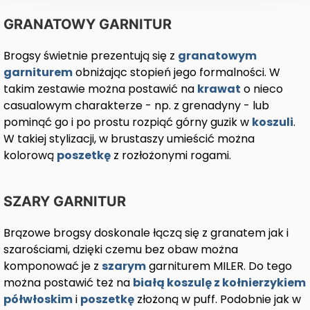
GRANATOWY GARNITUR
Brogsy świetnie prezentują się z
granatowym
garniturem
obniżając stopień jego formalności. W
takim zestawie można postawić na
krawat
o nieco
casualowym charakterze - np. z grenadyny - lub
pominąć go i po prostu rozpiąć górny guzik w
koszuli
.
W takiej stylizacji, w brustaszy umieścić można
kolorową
poszetkę
z rozłożonymi rogami.
SZARY GARNITUR
Brązowe brogsy doskonale łączą się z granatem jak i
szarościami, dzięki czemu bez obaw można
komponować je z
szarym
garniturem MILER. Do tego
można postawić też na
białą koszulę z kołnierzykiem
półwłoskim
i
poszetkę
złożoną w puff. Podobnie jak w