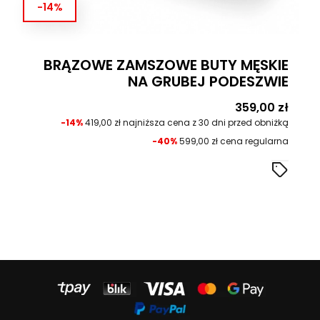
-14%
BRĄZOWE ZAMSZOWE BUTY MĘSKIE
NA GRUBEJ PODESZWIE
Cena
359,00 zł
-14%
419,00 zł najniższa cena z 30 dni przed obniżką
-40%
599,00 zł cena regularna