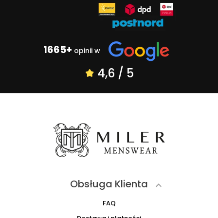
1665+
opinii w
4,6 / 5
Obsługa Klienta

FAQ