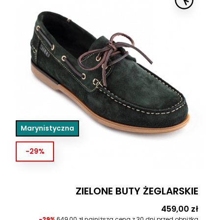
Marynistyczna
-29%
ZIELONE BUTY ŻEGLARSKIE
Cena
459,00 zł
-29%
649,00 zł najniższa cena z 30 dni przed obniżką