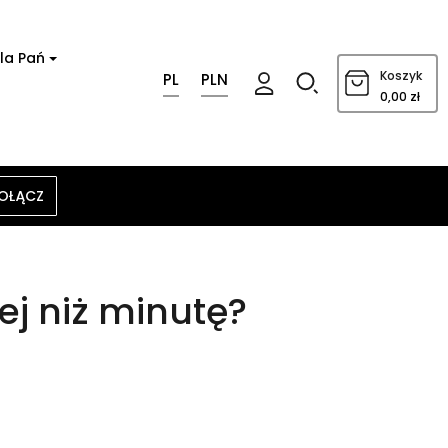
la Pań
0
Koszyk
PL
PLN
0,00 zł
OŁĄCZ
ej niż minutę?