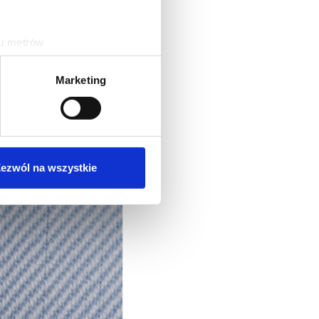
 oświetleniowych.
ku metrów
(fingerprinting, czyli
Marketing
sne preferencje w
sekcji
j chwili.
ołecznościowe i analizować
artnerom społecznościowym,
ezwól na wszystkie
anymi od Ciebie lub