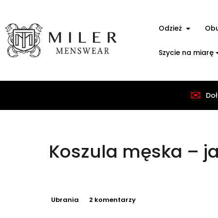
Odzież
Ob
Szycie na miarę
✉
Doł
Koszula męska – jak
Ubrania
2 komentarzy