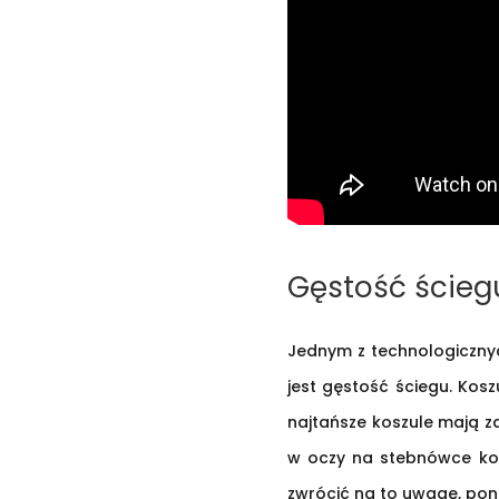
Gęstość ściegu
Jednym z technologicznyc
jest gęstość ściegu. Kos
najtańsze koszule mają za
w oczy na stebnówce kołn
zwrócić na to uwagę, pon