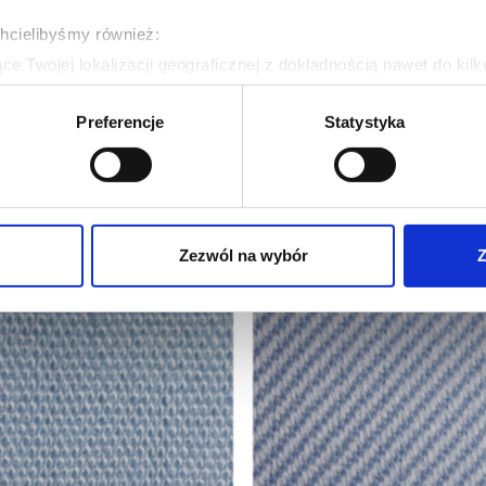
twill). Zdjęcia obu tkanin wykonano w tych samych warunkach
chcielibyśmy również:
e Twojej lokalizacji geograficznej z dokładnością nawet do kil
dzenie, aktywnie analizując charakteryzującego je zbiory danych 
Preferencje
Statystyka
 tego, jak Twoje osobiste dane są przetwarzane oraz ustaw wła
plików cookie możesz zmienić lub wycofać swoją zgodę w dowolne
do spersonalizowania treści i reklam, aby oferować funkcje sp
ormacje o tym, jak korzystasz z naszej witryny, udostępniamy p
Zezwól na wybór
Z
Partnerzy mogą połączyć te informacje z innymi danymi otrzym
nia z ich usług.