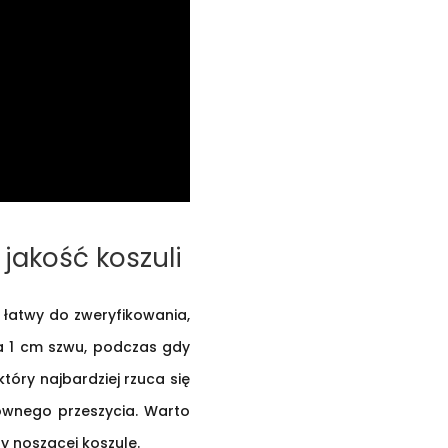
jakość koszuli
 łatwy do zweryfikowania,
na 1 cm szwu, podczas gdy
tóry najbardziej rzuca się
równego przeszycia. Warto
y noszącej koszulę.