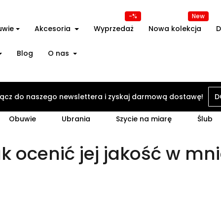
-%
New
uwie
Akcesoria
Wyprzedaż
Nowa kolekcja
D
Blog
O nas
Kategorie
ącz do naszego newslettera i zyskaj darmową dostawę!
D
Obuwie
Ubrania
Szycie na miarę
Ślub
 ocenić jej jakość w mni