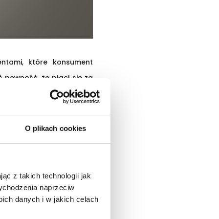
entami, które konsument
 pewność, że płaci się za
O plikach cookies
ły chwyt i wykończenie, co
m jakości tkaniny jest jej
ąc z takich technologii jak
Na poniższych zdjęciach
 wychodzenia naprzeciw
ch danych i w jakich celach
uszytej z najwyższej klasy