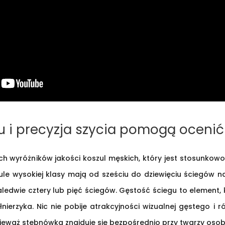
 i precyzja szycia pomogą ocenić 
h wyróżników jakości koszul męskich, który jest stosunkowo
zule wysokiej klasy mają od sześciu do dziewięciu ściegów 
ledwie cztery lub pięć ściegów. Gęstość ściegu to element, k
ierzyka. Nic nie pobije atrakcyjności wizualnej gęstego i 
ieważ stebnówka znajduje się bezpośrednio przy twarzy osob