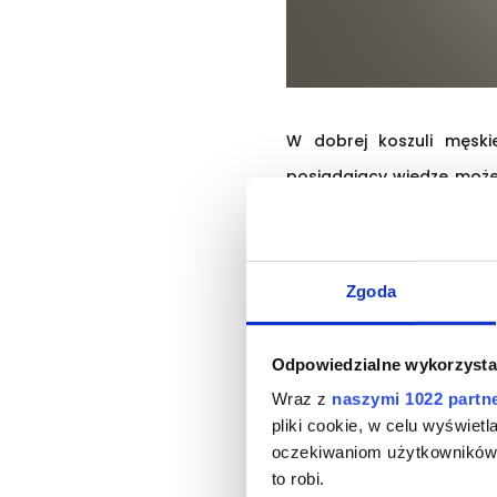
W dobrej koszuli męski
posiadający wiedzę może 
jakość, a nie za samą mark
Tkanina – kluc
Zgoda
Bawełny najwyższej klasy 
Odpowiedzialne wykorzysta
oznacza, że są mięsiste i
Wraz z
naszymi 1022 partn
długowieczność, którą 
pliki cookie, w celu wyświet
oczekiwaniom użytkowników i
przedstawiam tkaniny niep
to robi.