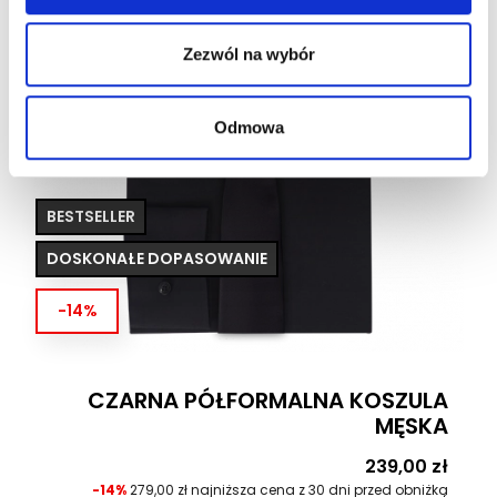
społecznościowym, reklamowym i analitycznym.
Partnerzy mogą połączyć te informacje z innymi danymi
Zezwól na wybór
otrzymanymi od Ciebie lub uzyskanymi podczas
korzystania z ich usług.
Odmowa
BESTSELLER
DOSKONAŁE DOPASOWANIE
-14%
CZARNA PÓŁFORMALNA KOSZULA
MĘSKA
Cena
239,00 zł
-14%
279,00 zł najniższa cena z 30 dni przed obniżką