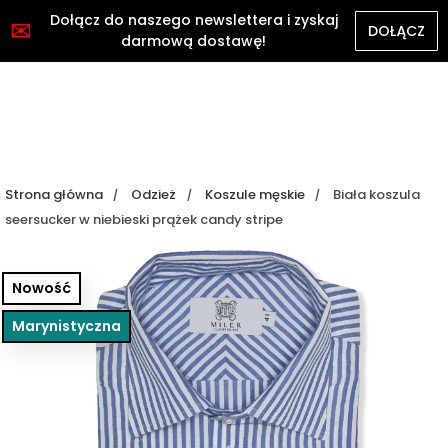
Dołącz do naszego newslettera i zyskaj
✉
DOŁĄCZ
darmową dostawę!
Strona główna
Odzież
Koszule męskie
Biała koszula
seersucker w niebieski prążek candy stripe
Nowość
Marynistyczna