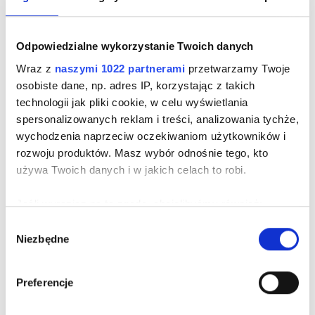
100% skóra zamszowa
-30%
Odpowiedzialne wykorzystanie Twoich danych
Wraz z
naszymi 1022 partnerami
przetwarzamy Twoje
osobiste dane, np. adres IP, korzystając z takich
ZAMSZOWE MĘSKIE SNEAKERSY W
technologii jak pliki cookie, w celu wyświetlania
KOLORZE BEŻOWYM
spersonalizowanych reklam i treści, analizowania tychże,
Cena
489,00 zł
wychodzenia naprzeciw oczekiwaniom użytkowników i
-30%
699,00 zł najniższa cena z 30 dni przed obniżką
rozwoju produktów. Masz wybór odnośnie tego, kto
-30%
699,00 zł cena regularna
używa Twoich danych i w jakich celach to robi.
Jeśli wyrazisz na to zgodę, chcielibyśmy również:
Gromadzić dane dotyczące Twojej lokalizacji
Wybór
Niezbędne
geograficznej z dokładnością nawet do kilku metrów
zgody
Identyfikować Twoje urządzenie, aktywnie analizując
charakteryzującego je zbiory danych (fingerprinting,
Preferencje
czyli wirtualny odcisk palca)
Dowiedz się więcej odnośnie tego, jak Twoje osobiste