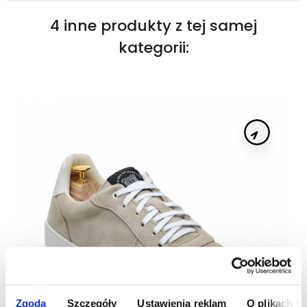
4 inne produkty z tej samej
kategorii:
Zgoda
Szczegóły
Ustawienia reklam
O plikach c