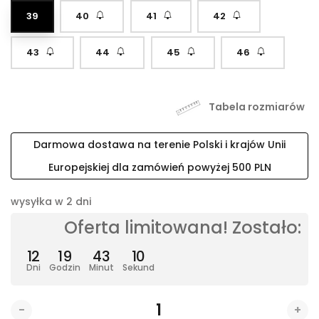
39
40
41
42
43
44
45
46
Tabela rozmiarów
Darmowa dostawa na terenie Polski i krajów Unii
Europejskiej dla zamówień powyżej 500 PLN
wysyłka w 2 dni
Oferta limitowana! Zostało:
12
19
43
09
Dni
Godzin
Minut
Sekund
-
+