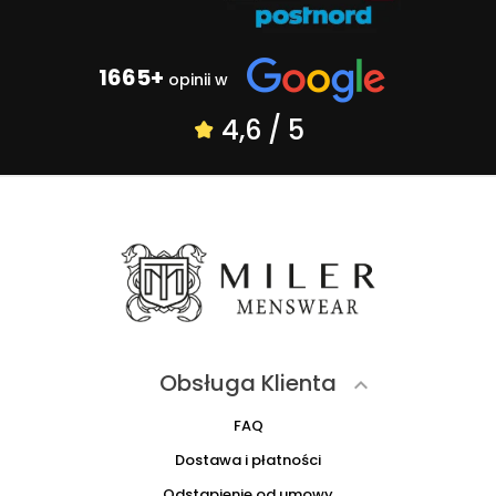
1665+
opinii w
4,6 / 5
Obsługa Klienta

FAQ
Dostawa i płatności
Odstąpienie od umowy