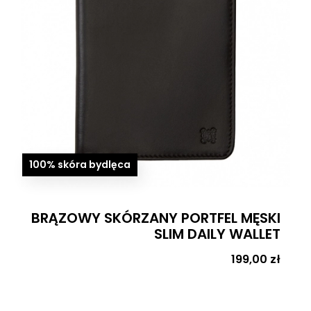
100% skóra bydlęca
BRĄZOWY SKÓRZANY PORTFEL MĘSKI
SLIM DAILY WALLET
Cena
199,00 zł