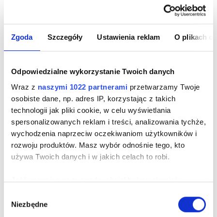
100% skóra bydlęca
Zgoda
Szczegóły
Ustawienia reklam
O plikach c
CZARNY SKÓRZANY PORTFEL MĘSKI
SLIM DAILY WALLET
Odpowiedzialne wykorzystanie Twoich danych
Cena
199,00 zł
Wraz z
naszymi 1022 partnerami
przetwarzamy Twoje
osobiste dane, np. adres IP, korzystając z takich
technologii jak pliki cookie, w celu wyświetlania
spersonalizowanych reklam i treści, analizowania tychże,
wychodzenia naprzeciw oczekiwaniom użytkowników i
rozwoju produktów. Masz wybór odnośnie tego, kto
używa Twoich danych i w jakich celach to robi.
Jeśli wyrazisz na to zgodę, chcielibyśmy również:
Gromadzić dane dotyczące Twojej lokalizacji
Wybór
Niezbędne
geograficznej z dokładnością nawet do kilku metrów
zgody
Identyfikować Twoje urządzenie, aktywnie analizując