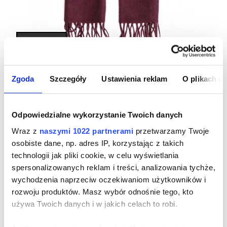
BESTSELLER
SZAL MĘSKI Z WEŁNY JAGNIĘCEJ
Zgoda
Szczegóły
Ustawienia reklam
O plikach c
BORDOWY
Cena
299,00 zł
Odpowiedzialne wykorzystanie Twoich danych
Wraz z
naszymi 1022 partnerami
przetwarzamy Twoje
osobiste dane, np. adres IP, korzystając z takich
technologii jak pliki cookie, w celu wyświetlania
spersonalizowanych reklam i treści, analizowania tychże,
wychodzenia naprzeciw oczekiwaniom użytkowników i
rozwoju produktów. Masz wybór odnośnie tego, kto
używa Twoich danych i w jakich celach to robi.