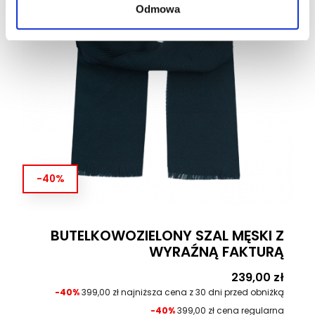
Odmowa
-40%
BUTELKOWOZIELONY SZAL MĘSKI Z
WYRAŹNĄ FAKTURĄ
Cena
239,00 zł
-40%
399,00 zł najniższa cena z 30 dni przed obniżką
-40%
399,00 zł cena regularna