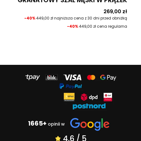
GRANATOWY SZAL MĘSKI W PRĄŻEK
Cena
269,00 zł
-40%
449,00 zł najniższa cena z 30 dni przed obniżką
-40%
449,00 zł cena regularna
1665+
opinii w
4,6 / 5