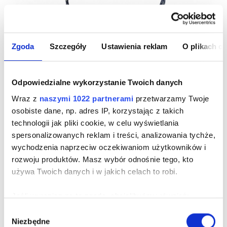
Zgoda
Szczegóły
Ustawienia reklam
O plikach c
Odpowiedzialne wykorzystanie Twoich danych
Wraz z
naszymi 1022 partnerami
przetwarzamy Twoje
-13%
osobiste dane, np. adres IP, korzystając z takich
technologii jak pliki cookie, w celu wyświetlania
Nowość
spersonalizowanych reklam i treści, analizowania tychże,
wychodzenia naprzeciw oczekiwaniom użytkowników i
rozwoju produktów. Masz wybór odnośnie tego, kto
GRANATOWY KRAWAT JEDWABNY W
używa Twoich danych i w jakich celach to robi.
GEOMETRYCZNY MIKROWZÓR
Cena
199,00 zł
Jeśli wyrazisz na to zgodę, chcielibyśmy również:
-13%
229,00 zł najniższa cena z 30 dni przed obniżką
Gromadzić dane dotyczące Twojej lokalizacji
Wybór
-40%
329,00 zł cena regularna
Niezbędne
geograficznej z dokładnością nawet do kilku metrów
zgody