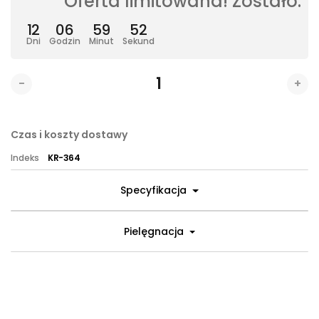
Oferta limitowana! Zostało:
12
06
59
51
Dni
Godzin
Minut
Sekund
-
+
Czas i koszty dostawy
Indeks
KR-364
Specyfikacja
Pielęgnacja