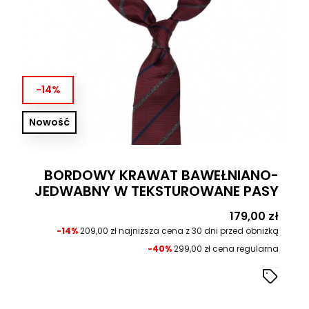
-14%
Nowość
BORDOWY KRAWAT BAWEŁNIANO-
JEDWABNY W TEKSTUROWANE PASY
Cena
179,00 zł
-14%
209,00 zł najniższa cena z 30 dni przed obniżką
-40%
299,00 zł cena regularna