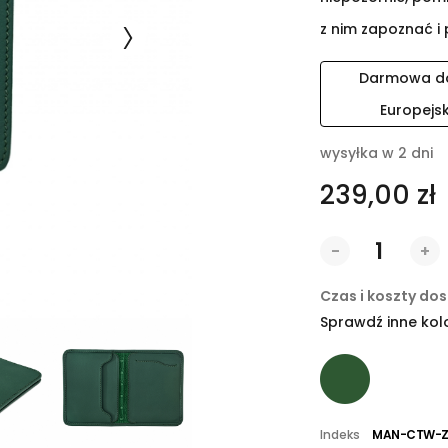
z nim zapoznać i 
Darmowa dos
Europejs
wysyłka w 2 dni
239,00 zł
-
+
Czas i koszty do
Sprawdź inne kol
Indeks
MAN-CTW-Z