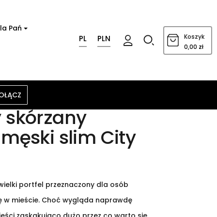
la Pań
0
Koszyk
PL
PLN
0,00 zł
OŁĄCZ
y skórzany
 męski slim City
ewielki portfel przeznaczony dla osób
ię w mieście. Choć wygląda naprawdę
ieści zaskakująco dużo przez co warto się