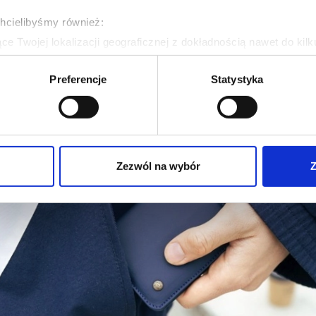
chcielibyśmy również:
e Twojej lokalizacji geograficznej z dokładnością nawet do kil
dzenie, aktywnie analizując charakteryzującego je zbiory danych 
Preferencje
Statystyka
 tego, jak Twoje osobiste dane są przetwarzane oraz ustaw wła
plików cookie możesz zmienić lub wycofać swoją zgodę w dowolne
do spersonalizowania treści i reklam, aby oferować funkcje sp
ormacje o tym, jak korzystasz z naszej witryny, udostępniamy p
Zezwól na wybór
Z
Partnerzy mogą połączyć te informacje z innymi danymi otrzym
nia z ich usług.