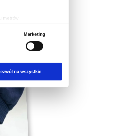
ku metrów
(fingerprinting, czyli
Marketing
sne preferencje w
sekcji
j chwili.
ołecznościowe i analizować
artnerom społecznościowym,
ezwól na wszystkie
anymi od Ciebie lub