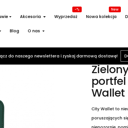
-%
New
uwie
Akcesoria
Wyprzedaż
Nowa kolekcja
D
Blog
O nas
skórzany portfel męski slim City Wallet
ącz do naszego newslettera i zyskaj darmową dostawę!
D
Zielon
portfel
Wallet
City Wallet to ni
poruszających s
niepozornie, pom