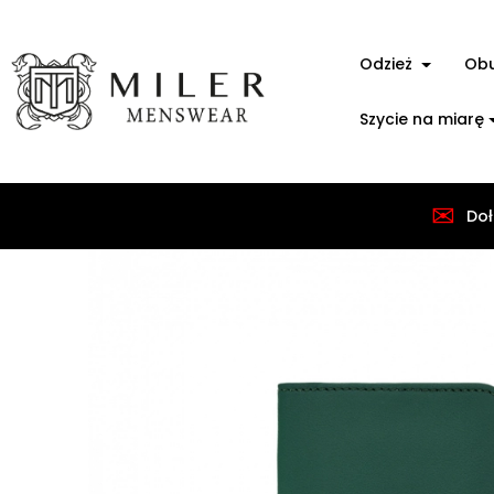
Odzież
Ob
Szycie na miarę
✉
Strona główna
Akcesoria
Portfele
Zielony 
Doł