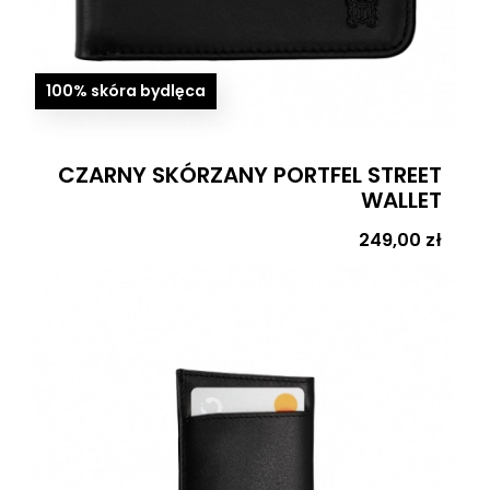
100% skóra bydlęca
CZARNY SKÓRZANY PORTFEL STREET
WALLET
Cena
249,00 zł