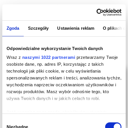
Wallet doskonale zmieści się w tylnej lub przedniej
kieszeni spodni. Świetnie sprawdza się dla osób
aktywnych, które chcą mieć jak najmniej zbędnych
Zgoda
Szczegóły
Ustawienia reklam
O plikach c
rzeczy przy sobie.
Odpowiedzialne wykorzystanie Twoich danych
Wraz z
naszymi 1022 partnerami
przetwarzamy Twoje
osobiste dane, np. adres IP, korzystając z takich
technologii jak pliki cookie, w celu wyświetlania
spersonalizowanych reklam i treści, analizowania tychże,
wychodzenia naprzeciw oczekiwaniom użytkowników i
rozwoju produktów. Masz wybór odnośnie tego, kto
używa Twoich danych i w jakich celach to robi.
Jeśli wyrazisz na to zgodę, chcielibyśmy również:
Gromadzić dane dotyczące Twojej lokalizacji
Wybór
Niezbędne
geograficznej z dokładnością nawet do kilku metrów
zgody