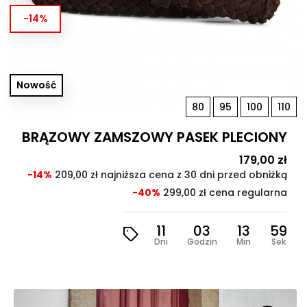
-14%
Nowość
80
95
100
110
BRĄZOWY ZAMSZOWY PASEK PLECIONY
Cena
179,00 zł
Cen
pod
-14%
209,00 zł najniższa cena z 30 dni przed obniżką
-40%
299,00 zł cena regularna
11
03
13
57
Dni
Godzin
Min
Sek