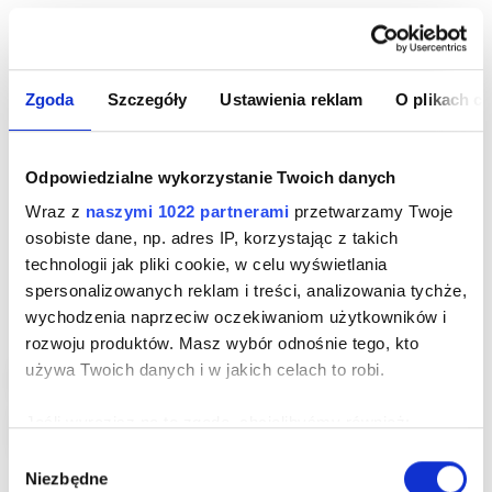
Zgoda
Szczegóły
Ustawienia reklam
O plikach c
Odpowiedzialne wykorzystanie Twoich danych
Wraz z
naszymi 1022 partnerami
przetwarzamy Twoje
osobiste dane, np. adres IP, korzystając z takich
technologii jak pliki cookie, w celu wyświetlania
spersonalizowanych reklam i treści, analizowania tychże,
wychodzenia naprzeciw oczekiwaniom użytkowników i
rozwoju produktów. Masz wybór odnośnie tego, kto
Marynistyczna
używa Twoich danych i w jakich celach to robi.
-30%
Jeśli wyrazisz na to zgodę, chcielibyśmy również:
Gromadzić dane dotyczące Twojej lokalizacji
Wybór
Niezbędne
geograficznej z dokładnością nawet do kilku metrów
zgody