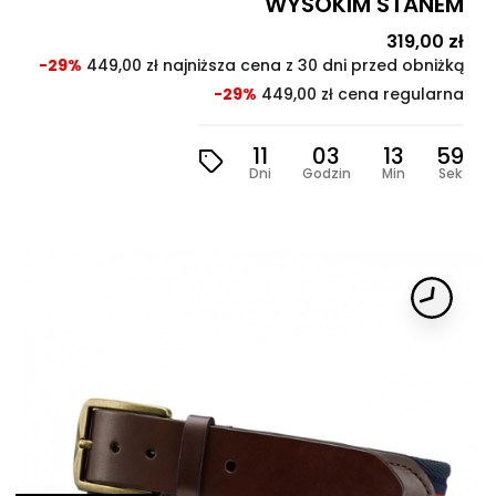
WYSOKIM STANEM
Cena
319,00 zł
Cen
pod
-29%
449,00 zł najniższa cena z 30 dni przed obniżką
-29%
449,00 zł cena regularna
11
03
13
57
Dni
Godzin
Min
Sek