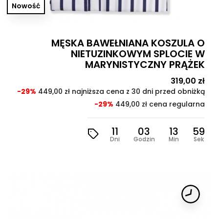
Nowość
MĘSKA BAWEŁNIANA KOSZULA O
NIETUZINKOWYM SPLOCIE W
MARYNISTYCZNY PRĄŻEK
Cena
319,00 zł
Cen
pod
-29%
449,00 zł najniższa cena z 30 dni przed obniżką
-29%
449,00 zł cena regularna
11
03
13
57
Dni
Godzin
Min
Sek