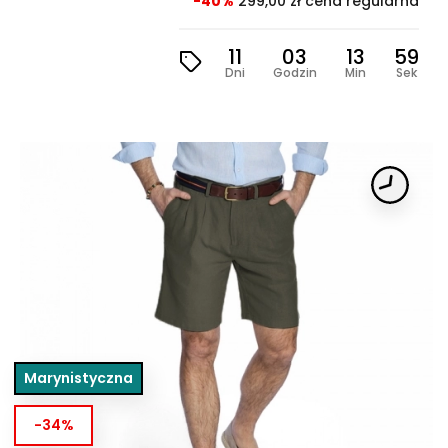
-40%
299,00 zł cena regularna
11
03
13
57
Dni
Godzin
Min
Sek
Marynistyczna
-34%