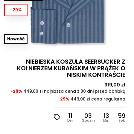
-29%
Nowość
NIEBIESKA KOSZULA SEERSUCKER Z
KOŁNIERZEM KUBAŃSKIM W PRĄŻEK O
NISKIM KONTRAŚCIE
Cena
319,00 zł
Cen
pod
-29%
449,00 zł najniższa cena z 30 dni przed obniżką
-29%
449,00 zł cena regularna
11
03
13
57
Dni
Godzin
Min
Sek