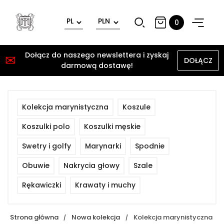
0
Dołącz do naszego newslettera i zyskaj
✉
DOŁĄCZ
darmową dostawę!
Kolekcja marynistyczna
Koszule
Koszulki polo
Koszulki męskie
Swetry i golfy
Marynarki
Spodnie
Obuwie
Nakrycia głowy
Szale
Rękawiczki
Krawaty i muchy
Strona główna
Nowa kolekcja
Kolekcja marynistyczna