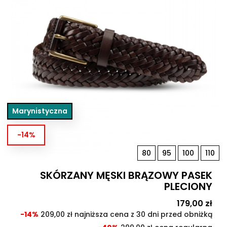
Marynistyczna
-14%
80
95
100
110
SKÓRZANY MĘSKI BRĄZOWY PASEK
PLECIONY
Cena
179,00 zł
Cen
pod
-14%
209,00 zł najniższa cena z 30 dni przed obniżką