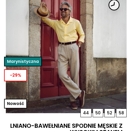
Marynistyczna
-29%
Nowość
44
50
52
58
LNIANO-BAWEŁNIANE SPODNIE MĘSKIE Z