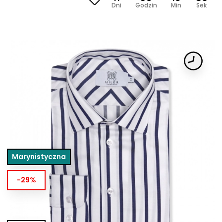
Dni
Godzin
Min
Sek
Marynistyczna
-29%