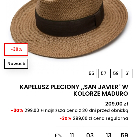
-30%
Nowość
55
57
59
61
KAPELUSZ PLECIONY ,,SAN JAVIER" W
KOLORZE MADURO
Cena
209,00 zł
Cen
pod
-30%
299,00 zł najniższa cena z 30 dni przed obniżką
-30%
299,00 zł cena regularna
11
03
13
57