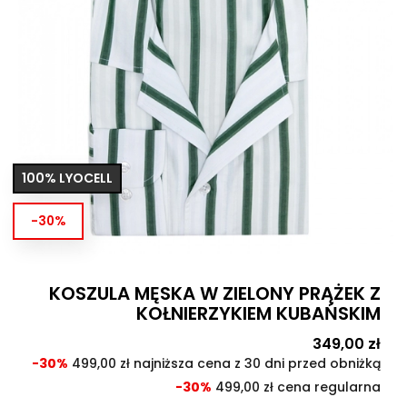
100% LYOCELL
-30%
KOSZULA MĘSKA W ZIELONY PRĄŻEK Z
KOŁNIERZYKIEM KUBAŃSKIM
Cena
349,00 zł
Cen
pod
-30%
499,00 zł najniższa cena z 30 dni przed obniżką
-30%
499,00 zł cena regularna