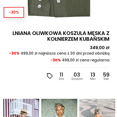
-30%
LNIANA OLIWKOWA KOSZULA MĘSKA Z
KOŁNIERZEM KUBAŃSKIM
Cena
349,00 zł
Cen
pod
-30%
499,00 zł najniższa cena z 30 dni przed obniżką
-30%
499,00 zł cena regularna
11
03
13
57
Dni
Godzin
Min
Sek