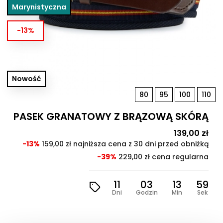
Marynistyczna
-13%
Nowość
80
95
100
110
PASEK GRANATOWY Z BRĄZOWĄ SKÓRĄ
Cena
139,00 zł
Cen
pod
-13%
159,00 zł najniższa cena z 30 dni przed obniżką
-39%
229,00 zł cena regularna
11
03
13
57
Dni
Godzin
Min
Sek