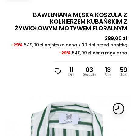
BAWEŁNIANA MĘSKA KOSZULA Z
KOŁNIERZEM KUBAŃSKIM Z
ŻYWIOŁOWYM MOTYWEM FLORALNYM
Cena
389,00 zł
Cen
pod
-29%
549,00 zł najniższa cena z 30 dni przed obniżką
-29%
549,00 zł cena regularna
11
03
13
57
Dni
Godzin
Min
Sek