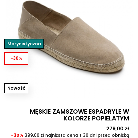
Marynistyczna
-30%
Nowość
MĘSKIE ZAMSZOWE ESPADRYLE W
KOLORZE POPIELATYM
Cena
279,00 zł
Cen
pod
-30%
399,00 zł najniższa cena z 30 dni przed obniżką