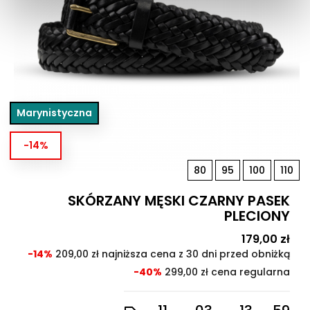
Marynistyczna
-14%
80
95
100
110
SKÓRZANY MĘSKI CZARNY PASEK
PLECIONY
Cena
179,00 zł
Cen
pod
-14%
209,00 zł najniższa cena z 30 dni przed obniżką
-40%
299,00 zł cena regularna