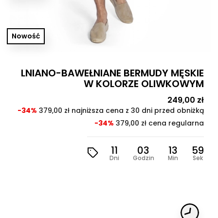
Nowość
LNIANO-BAWEŁNIANE BERMUDY MĘSKIE
W KOLORZE OLIWKOWYM
Cena
249,00 zł
Cen
pod
-34%
379,00 zł najniższa cena z 30 dni przed obniżką
-34%
379,00 zł cena regularna
11
03
13
57
Dni
Godzin
Min
Sek