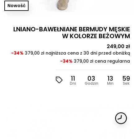
Nowość
LNIANO-BAWEŁNIANE BERMUDY MĘSKIE
W KOLORZE BEŻOWYM
Cena
249,00 zł
Cen
pod
-34%
379,00 zł najniższa cena z 30 dni przed obniżką
-34%
379,00 zł cena regularna
11
03
13
57
Dni
Godzin
Min
Sek