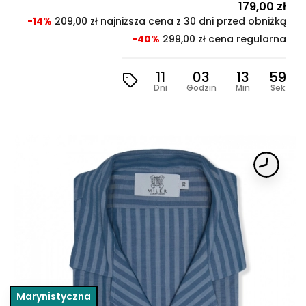
Cena
179,00 zł
Cen
pod
-14%
209,00 zł najniższa cena z 30 dni przed obniżką
-40%
299,00 zł cena regularna
11
03
13
57
Dni
Godzin
Min
Sek
Marynistyczna