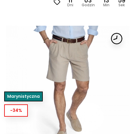
11
03
13
57
Dni
Godzin
Min
Sek
Marynistyczna
-34%