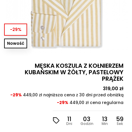
-29%
Nowość
MĘSKA KOSZULA Z KOŁNIERZEM
KUBAŃSKIM W ŻÓŁTY, PASTELOWY
PRĄŻEK
Cena
319,00 zł
Cen
pod
-29%
449,00 zł najniższa cena z 30 dni przed obniżką
-29%
449,00 zł cena regularna
11
03
13
57
Dni
Godzin
Min
Sek