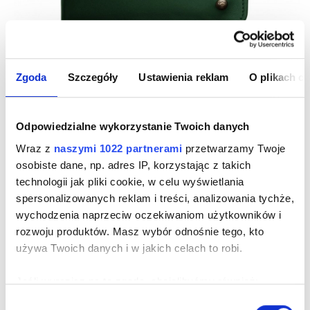
Zgoda
Szczegóły
Ustawienia reklam
O plikach c
Odpowiedzialne wykorzystanie Twoich danych
ZIELONY SKÓRZANY PORTFEL MĘSKI SLIM
URBAN WALLET
Wraz z
naszymi 1022 partnerami
przetwarzamy Twoje
osobiste dane, np. adres IP, korzystając z takich
Cena
299,00 zł
technologii jak pliki cookie, w celu wyświetlania
spersonalizowanych reklam i treści, analizowania tychże,
wychodzenia naprzeciw oczekiwaniom użytkowników i
rozwoju produktów. Masz wybór odnośnie tego, kto
używa Twoich danych i w jakich celach to robi.
Jeśli wyrazisz na to zgodę, chcielibyśmy również:
Gromadzić dane dotyczące Twojej lokalizacji
Wybór