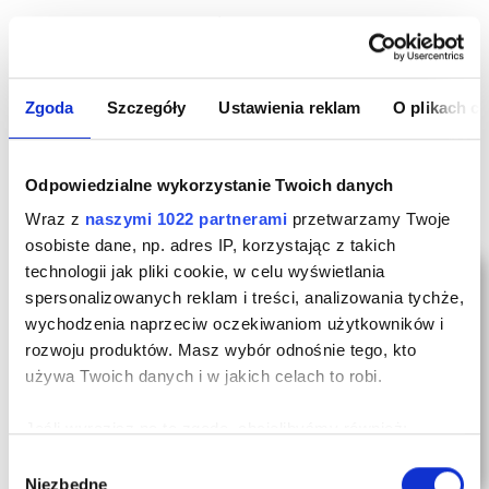
Wallet doskonale zmieści się w tylnej lub przedniej
kieszeni spodni. Świetnie sprawdza się dla osób
aktywnych, które chcą mieć jak najmniej zbędnych
Zgoda
Szczegóły
Ustawienia reklam
O plikach c
rzeczy przy sobie.
Odpowiedzialne wykorzystanie Twoich danych
Wraz z
naszymi 1022 partnerami
przetwarzamy Twoje
osobiste dane, np. adres IP, korzystając z takich
technologii jak pliki cookie, w celu wyświetlania
spersonalizowanych reklam i treści, analizowania tychże,
wychodzenia naprzeciw oczekiwaniom użytkowników i
rozwoju produktów. Masz wybór odnośnie tego, kto
używa Twoich danych i w jakich celach to robi.
Jeśli wyrazisz na to zgodę, chcielibyśmy również:
Gromadzić dane dotyczące Twojej lokalizacji
Wybór
Niezbędne
geograficznej z dokładnością nawet do kilku metrów
zgody