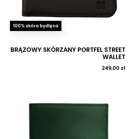
100% skóra bydlęca
BRĄZOWY SKÓRZANY PORTFEL STREET
WALLET
Cena
249,00 zł